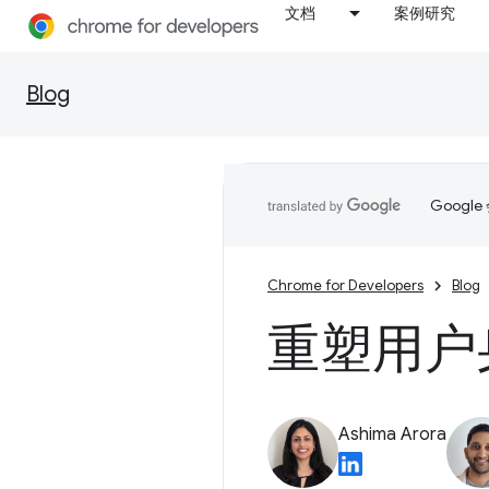
文档
案例研究
Blog
Goog
Chrome for Developers
Blog
重塑用户
Ashima Arora