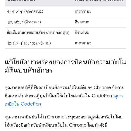
セイメイ
(คาตาคานะ)
คาตาคานะ
せいめい
(ฮิรางานะ)
ฮิรางานะ
ชื่อเต็มตามการออกเสียง
(ภาษาอังกฤษ)
ฮิรางานะ
セイメイせいめい
(ผสม)
คาตาคานะ
แก้ไขข้อบกพร่องของการป้อนข้อความอัตโน
มัติแบบสัทอักษร
คุณทดสอบวิธีที่ฟีเจอร์ป้อนข้อความอัตโนมัติของ Chrome จัดการ
ชื่อแบบสัทอักษรญี่ปุ่นได้โดยใช้เว็บไซต์สาธิตใน CodePen:
ดูการ
สาธิตใน CodePen
คุณสามารถยืนยันได้ว่า Chrome ระบุช่องอย่างถูกต้องหรือไม่โดย
ใช้เครื่องมือสำหรับนักพัฒนาเว็บใน Chrome โดยทำดังนี้