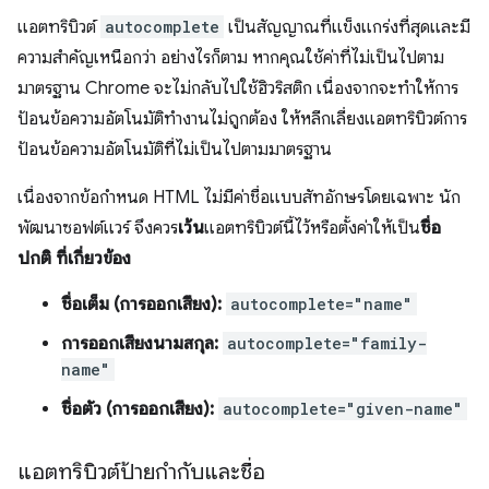
แอตทริบิวต์
autocomplete
เป็นสัญญาณที่แข็งแกร่งที่สุดและมี
ความสำคัญเหนือกว่า อย่างไรก็ตาม หากคุณใช้ค่าที่ไม่เป็นไปตาม
มาตรฐาน Chrome จะไม่กลับไปใช้ฮิวริสติก เนื่องจากจะทำให้การ
ป้อนข้อความอัตโนมัติทำงานไม่ถูกต้อง ให้หลีกเลี่ยงแอตทริบิวต์การ
ป้อนข้อความอัตโนมัติที่ไม่เป็นไปตามมาตรฐาน
เนื่องจากข้อกำหนด HTML ไม่มีค่าชื่อแบบสัทอักษรโดยเฉพาะ นัก
พัฒนาซอฟต์แวร์ จึงควร
เว้น
แอตทริบิวต์นี้ไว้หรือตั้งค่าให้เป็น
ชื่อ
ปกติ ที่เกี่ยวข้อง
ชื่อเต็ม (การออกเสียง):
autocomplete="name"
การออกเสียงนามสกุล:
autocomplete="family-
name"
ชื่อตัว (การออกเสียง):
autocomplete="given-name"
แอตทริบิวต์ป้ายกำกับและชื่อ