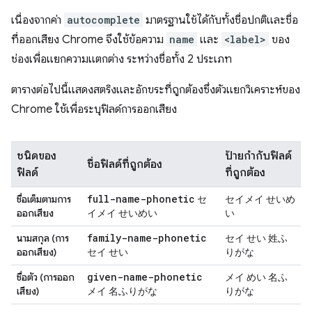
เนื่องจากค่า
autocomplete
มาตรฐานใช้ได้กับทั้งชื่อปกติและชื่อ
ที่ออกเสียง Chrome จึงใช้ข้อความ
name
และ
<label>
ของ
ช่องเพื่อแยกความแตกต่าง ระหว่างชื่อทั้ง 2 ประเภท
ตารางต่อไปนี้แสดงสตริงและอักขระที่ถูกต้องซึ่งตัวแยกวิเคราะห์ของ
Chrome ใช้เพื่อระบุฟิลด์การออกเสียง
ชนิดของ
ป้ายกำกับฟิลด์
ชื่อฟิลด์ที่ถูกต้อง
ฟิลด์
ที่ถูกต้อง
full-name-phonetic
ชื่อเต็มตามการ
セ
セイメイ せいめ
ออกเสียง
イメイ せいめい
い
family-name-phonetic
นามสกุล (การ
セイ せい 姓ふ
ออกเสียง)
セイ せい
りがな
given-name-phonetic
ชื่อตัว (การออก
メイ めい 名ふ
เสียง)
メイ 名ふりがな
りがな