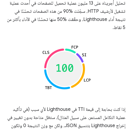
تحليل أجريناه على 13 مليون عملية تحميل للصفحات في أحدث عملية
تشغيل لأرشيف HTTP، سجّلت ‎90% من هذه الصفحات تحسّنًا في
نتيجة أداء Lighthouse، وحقّقت ‎50% منها تحسّنًا في الأداء بأكثر من
5 نقاط.
إذا كنت بحاجة إلى قيمة TTI في Lighthouse لأي سبب (في تأكيد
عملية التكامل المستمر، على سبيل المثال)، ستظل متاحة بدون تغيير في
إخراج Lighthouse بتنسيق JSON، ولكن مع وزن النتيجة 0 وتكون