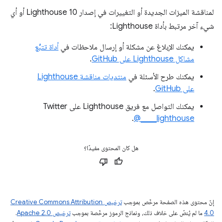
لمناقشة الميزات الجديدة أو التغييرات في إصدار Lighthouse 10 أو أي
شيء آخر مرتبط بأداة Lighthouse:
يمكنك الإبلاغ عن مشكلة أو إرسال ملاحظات في
أداة تتبُّع
مشاكل Lighthouse على GitHub
.
يمكنك طرح الأسئلة في
منتديات مناقشة Lighthouse
على GitHub
.
يمكنك التواصل مع فريق Lighthouse على Twitter
.
@____lighthouse
هل كان المحتوى مفيدًا؟
إنّ محتوى هذه الصفحة مرخّص بموجب
ترخيص Creative Commons Attribution
4.0‏
ما لم يُنصّ على خلاف ذلك، ونماذج الرموز مرخّصة بموجب
ترخيص Apache 2.0‏
.