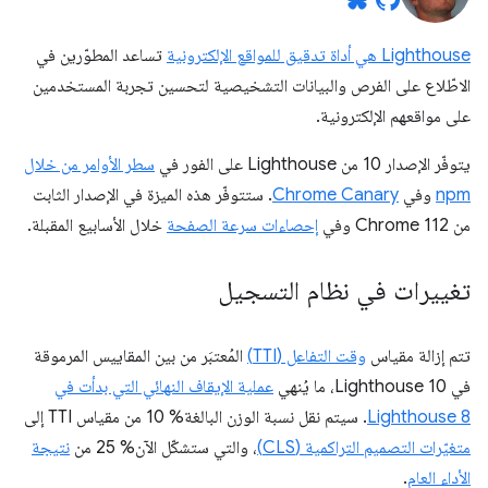
Lighthouse هي أداة تدقيق للمواقع الإلكترونية
تساعد المطوّرين في
الاطّلاع على الفرص والبيانات التشخيصية لتحسين تجربة المستخدمين
على مواقعهم الإلكترونية.
يتوفّر الإصدار 10 من Lighthouse على الفور في
سطر الأوامر من خلال
npm
وفي
Chrome Canary
. ستتوفّر هذه الميزة في الإصدار الثابت
من Chrome 112 وفي
إحصاءات سرعة الصفحة
خلال الأسابيع المقبلة.
تغييرات في نظام التسجيل
تتم إزالة مقياس
وقت التفاعل (TTI)
المُعتبَر من بين المقاييس المرموقة
في Lighthouse 10، ما يُنهي
عملية الإيقاف النهائي التي بدأت في
Lighthouse 8
. سيتم نقل نسبة الوزن البالغة% 10 من مقياس TTI إلى
متغيّرات التصميم التراكمية (CLS)
، والتي ستشكّل الآن% 25 من
نتيجة
الأداء العام
.