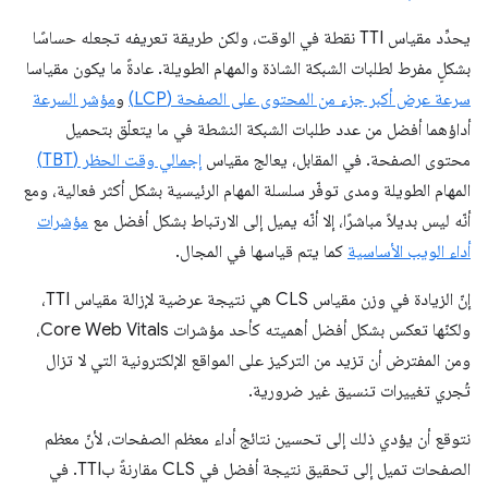
يحدِّد مقياس TTI نقطة في الوقت، ولكن طريقة تعريفه تجعله حساسًا
بشكلٍ مفرط لطلبات الشبكة الشاذة والمهام الطويلة. عادةً ما يكون مقياسا
سرعة عرض أكبر جزء من المحتوى على الصفحة (LCP)
و
مؤشر السرعة
أداؤهما أفضل من عدد طلبات الشبكة النشطة في ما يتعلّق بتحميل
محتوى الصفحة. في المقابل، يعالج مقياس
إجمالي وقت الحظر (TBT)
المهام الطويلة ومدى توفّر سلسلة المهام الرئيسية بشكل أكثر فعالية، ومع
أنّه ليس بديلاً مباشرًا، إلا أنّه يميل إلى الارتباط بشكل أفضل مع
مؤشرات
أداء الويب الأساسية
كما يتم قياسها في المجال.
إنّ الزيادة في وزن مقياس CLS هي نتيجة عرضية لإزالة مقياس TTI،
ولكنّها تعكس بشكل أفضل أهميته كأحد مؤشرات Core Web Vitals،
ومن المفترض أن تزيد من التركيز على المواقع الإلكترونية التي لا تزال
تُجري تغييرات تنسيق غير ضرورية.
نتوقع أن يؤدي ذلك إلى تحسين نتائج أداء معظم الصفحات، لأنّ معظم
الصفحات تميل إلى تحقيق نتيجة أفضل في CLS مقارنةً بTTI. في