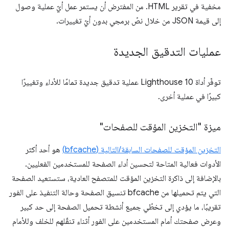
مخفية في تقرير HTML. من المفترض أن يستمر عمل أيّ عملية وصول
إلى قيمة JSON من خلال نصّ برمجي بدون أيّ تغييرات.
عمليات التدقيق الجديدة
توفّر أداة Lighthouse 10 عملية تدقيق جديدة تمامًا للأداء وتغييرًا
كبيرًا في عملية أخرى.
ميزة "التخزين المؤقت للصفحات"
التخزين المؤقت للصفحات السابقة/التالية (bfcache)
هو أحد أكثر
الأدوات فعالية المتاحة لتحسين أداء الصفحة للمستخدمين الفعليين.
بالإضافة إلى ذاكرة التخزين المؤقت للمتصفح العادية، ستستعيد الصفحة
التي يتم تحميلها من bfcache تنسيق الصفحة وحالة التنفيذ على الفور
تقريبًا، ما يؤدي إلى تخطّي جميع أنشطة تحميل الصفحة إلى حد كبير
وعرض صفحتك أمام المستخدمين على الفور أثناء تنقّلهم للخلف وللأمام