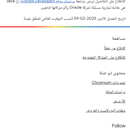
للاطّلاع على التفاصيل، يُرجى مراجعة
سياسات موقع Google Developers‏
. إنّ Java
هي علامة تجارية مسجَّلة لشركة Oracle و/أو شركائها التابعين.
تاريخ التعديل الأخير: 2023-02-09 (حسب التوقيت العالمي المتفَّق عليه)
مساهمة
الإبلاغ عن خطأ
الاطّلاع على المشاكل المفتوحة
محتوى ذو صلة
تحديثات Chromium
دراسات الحالة
الأرشيف
ملفات البودكاست والعروض
Follow