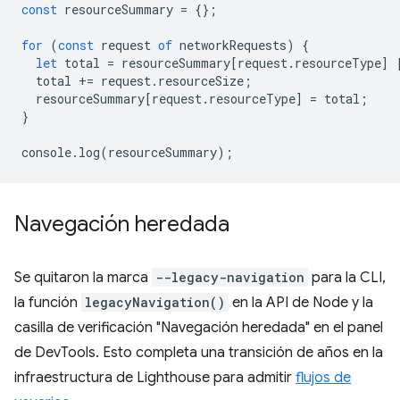
const
resourceSummary
=
{};
for
(
const
request
of
networkRequests
)
{
let
total
=
resourceSummary
[
request
.
resourceType
]
total
+=
request
.
resourceSize
;
resourceSummary
[
request
.
resourceType
]
=
total
;
}
console
.
log
(
resourceSummary
);
Navegación heredada
Se quitaron la marca
--legacy-navigation
para la CLI,
la función
legacyNavigation()
en la API de Node y la
casilla de verificación "Navegación heredada" en el panel
de DevTools. Esto completa una transición de años en la
infraestructura de Lighthouse para admitir
flujos de