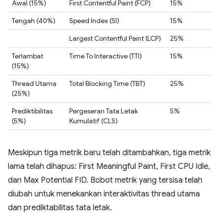
Awal (15%)
First Contentful Paint (FCP)
15%
Tengah (40%)
Speed Index (SI)
15%
Largest Contentful Paint (LCP)
25%
Terlambat
Time To Interactive (TTI)
15%
(15%)
Thread Utama
Total Blocking Time (TBT)
25%
(25%)
Prediktibilitas
Pergeseran Tata Letak
5%
(5%)
Kumulatif (CLS)
Meskipun tiga metrik baru telah ditambahkan, tiga metrik
lama telah dihapus: First Meaningful Paint, First CPU Idle,
dan Max Potential FID. Bobot metrik yang tersisa telah
diubah untuk menekankan interaktivitas thread utama
dan prediktabilitas tata letak.