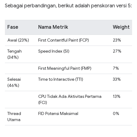
Sebagai perbandingan, berikut adalah penskoran versi 5:
Fase
Nama Metrik
Weight
Awal (23%)
First Contentful Paint (FCP)
23%
Tengah
Speed Index (SI)
27%
(34%)
First Meaningful Paint (FMP)
7%
Selesai
Time to Interactive (TTI)
33%
(46%)
CPU Tidak Ada Aktivitas Pertama
13%
(FCI)
Thread
FID Potensi Maksimal
0%
Utama