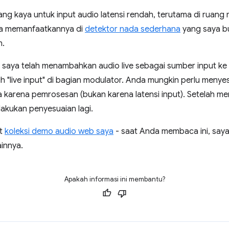
g kaya untuk input audio latensi rendah, terutama di ruang 
ra memanfaatkannya di
detektor nada sederhana
yang saya bu
n.
n, saya telah menambahkan audio live sebagai sumber input ke
lih "live input" di bagian modulator. Anda mungkin perlu meny
a karena pemrosesan (bukan karena latensi input). Setelah memil
akukan penyesuaian lagi.
at
koleksi demo audio web saya
- saat Anda membaca ini, saya
innya.
Apakah informasi ini membantu?