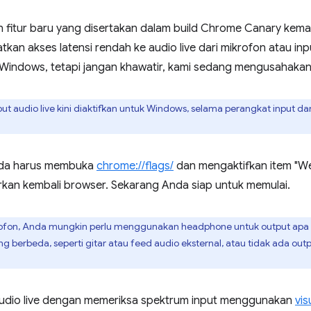
fitur baru yang disertakan dalam build Chrome Canary kemari
n akses latensi rendah ke audio live dari mikrofon atau inpu
 di Windows, tetapi jangan khawatir, kami sedang mengusahakan
put audio live kini diaktifkan untuk Windows, selama perangkat input 
nda harus membuka
chrome://flags/
dan mengaktifkan item "We
rkan kembali browser. Sekarang Anda siap untuk memulai.
fon, Anda mungkin perlu menggunakan headphone untuk output apa 
erbeda, seperti gitar atau feed audio eksternal, atau tidak ada outpu
audio live dengan memeriksa spektrum input menggunakan
vis