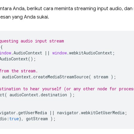
ntara Anda, berikut cara meminta streaming input audio, d
sesan yang Anda sukai.
questing audio input stream
{
indow
.
AudioContext
||
window
.
webkitAudioContext
;
AudioContext
();
from the stream.
audioContext
.
createMediaStreamSource
(
stream
);
stination to hear yourself (or any other node for proces
ct
(
audioContext
.
destination
);
vigator
.
getUserMedia
||
navigator
.
webkitGetUserMedia
;
dio
:
true
},
gotStream
);