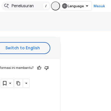
/
Masuk
formasi ini membantu?
n