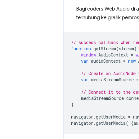
Bagi coders Web Audio di a
terhubung ke grafik pemro
// success callback when re
function
gotStream
(
stream
)
window
.
AudioContext
=
w
var
audioContext
=
new
// Create an AudioNode 
var
mediaStreamSource
=
// Connect it to the de
mediaStreamSource
.
conne
}
navigator
.
getUserMedia
=
na
navigator
.
getUserMedia
(
{
au