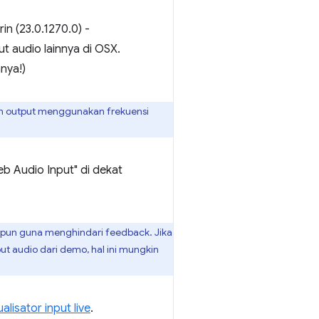
n (23.0.1270.0) -
t audio lainnya di OSX.
nya!)
dan output menggunakan frekuensi
b Audio Input" di dekat
pun guna menghindari feedback. Jika
t audio dari demo, hal ini mungkin
ualisator input live
.