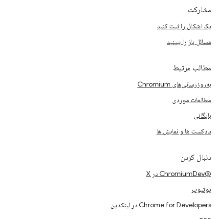
مشارکت
یک اشکال را ثبت کنید
مسائل باز را ببینید
مطالب مرتبط
به‌روزرسانی‌های Chromium
مطالعات موردی
بایگانی
پادکست ها و نمایش ها
دنبال کردن
@ChromiumDev در X
یوتیوب
Chrome for Developers در لینکدین