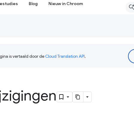
estudies
Blog
Nieuw in Chroom
ina is vertaald door de
Cloud Translation API
.
jzigingen