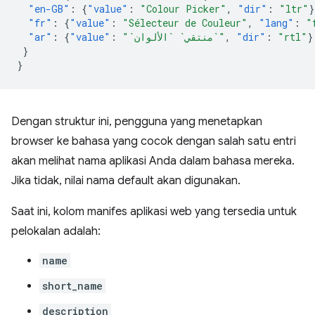
"en-GB"
:
{
"value"
:
"Colour Picker"
,
"dir"
:
"ltr"
}
"fr"
:
{
"value"
:
"Sélecteur de Couleur"
,
"lang"
:
"
"ar"
:
{
"value"
:
"`منتقي` `الألوان`"
,
"dir"
:
"rtl"
}
}
}
Dengan struktur ini, pengguna yang menetapkan
browser ke bahasa yang cocok dengan salah satu entri
akan melihat nama aplikasi Anda dalam bahasa mereka.
Jika tidak, nilai nama default akan digunakan.
Saat ini, kolom manifes aplikasi web yang tersedia untuk
pelokalan adalah:
name
short_name
description