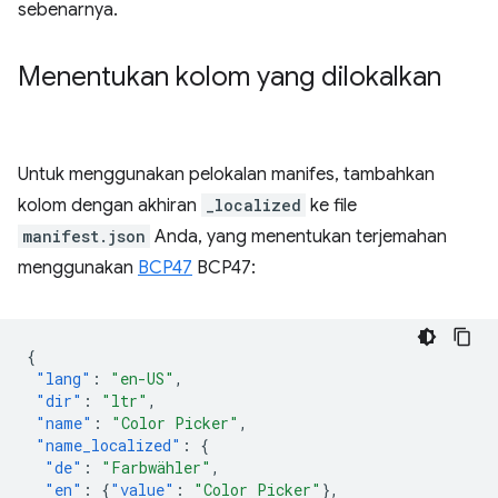
sebenarnya.
Menentukan kolom yang dilokalkan
Untuk menggunakan pelokalan manifes, tambahkan
kolom dengan akhiran
_localized
ke file
manifest.json
Anda, yang menentukan terjemahan
menggunakan
BCP47
BCP47:
{
"lang"
:
"en-US"
,
"dir"
:
"ltr"
,
"name"
:
"Color Picker"
,
"name_localized"
:
{
"de"
:
"Farbwähler"
,
"en"
:
{
"value"
:
"Color Picker"
},