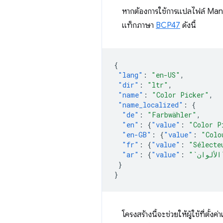
หากต้องการใช้การแปลไฟล์ Manife
แท็กภาษา
BCP47
ดังนี้
{
"lang"
:
"en-US"
,
"dir"
:
"ltr"
,
"name"
:
"Color Picker"
,
"name_localized"
:
{
"de"
:
"Farbwähler"
,
"en"
:
{
"value"
:
"Color P
"en-GB"
:
{
"value"
:
"Colo
"fr"
:
{
"value"
:
"Sélecte
"ar"
:
{
"value"
:
}
}
โครงสร้างนี้จะช่วยให้ผู้ใช้ที่ต