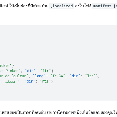
st ให้เพิ่มช่องที่มีคำต่อท้าย
_localized
ลงในไฟล์
manifest.j
icker"
},
ur Picker"
,
"dir"
:
"ltr"
},
ur de Couleur"
,
"lang"
:
"fr-CA"
,
"dir"
:
"ltr"
},
"`منتقي` `الألوان`"
,
"dir"
:
"rtl"
}
ั้งค่าเบราว์เซอร์เป็นภาษาที่ตรงกับ รายการใดรายการหนึ่งเห็นชื่อแอปของค