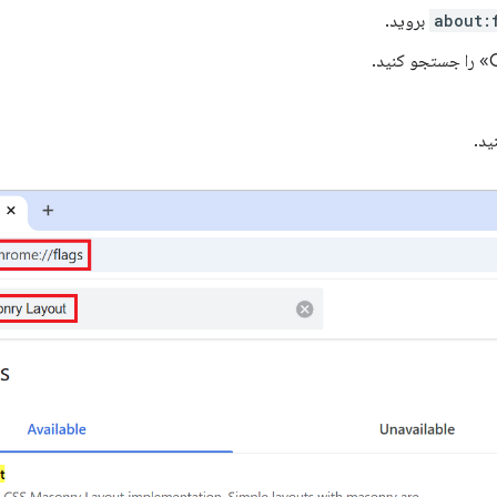
about:
بروید.
ید.