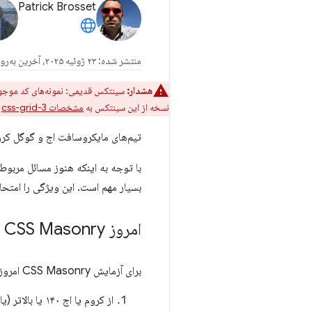
Patrick Brosset
منتشر شده: ۲۳ ژوئیه ۲۰۲۵، آخرین به‌روزرسانی: ۱۳ فوریه ۲۰۲۶
هشدار:
سینتکس قدیمی: نمونه‌های کد موجود
نسخه از این سینتکس به
مشخصات css-grid-3
م
تیم‌های مایکروسافت اج و گوگل کروم با هیجان اعلام می‌کنند که CSS masonry
بسیار مهم است. این ویژگی را امتحان
امروز CSS Masonry را در Chromium آزمایش کنید
برای آزمایش CSS Masonry امروز:
از کروم یا اج ۱۴۰ یا بالاتر (یا یک مرورگر مبتنی بر کرومیوم دیگر با نسخه‌ای منطبق) استفاده کنید.