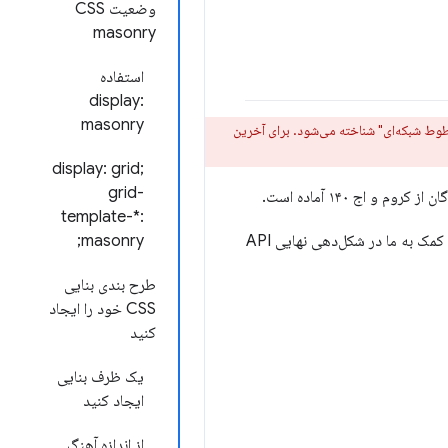
وضعیت CSS
masonry
استفاده
display:
masonry
طوط شبکه‌ای" شناخته می‌شود. برای آخرین
display: grid;
grid-
template-*:
با توجه به اینکه هنوز مسائل مربوط به مشخصات و سینتکس CSS masonry باقی مانده است، بازخورد شما برای کمک به ما در شکل‌دهی نهایی API
masonry;
طرح بندی بنایی
CSS خود را ایجاد
کنید
یک ظرف بنایی
ایجاد کنید
از اندازه آهنگ