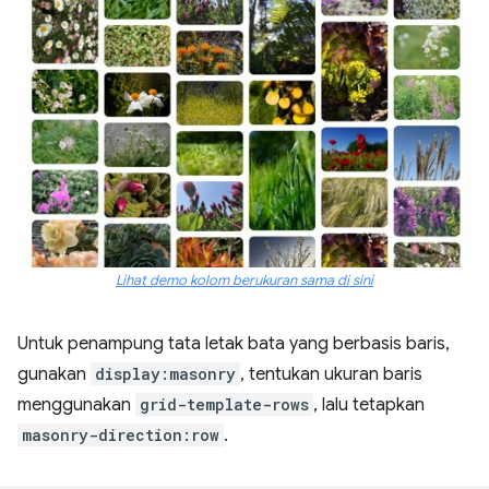
Lihat demo kolom berukuran sama di sini
Untuk penampung tata letak bata yang berbasis baris,
gunakan
display:masonry
, tentukan ukuran baris
menggunakan
grid-template-rows
, lalu tetapkan
masonry-direction:row
.