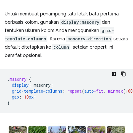
Untuk membuat penampung tata letak bata pertama
berbasis kolom, gunakan
display:masonry
dan
tentukan ukuran kolom Anda menggunakan
grid-
template-columns
. Karena
masonry-direction
secara
default ditetapkan ke
column
, setelan properti ini
bersifat opsional.
.
masonry
{
display
:
masonry
;
grid-template-columns
:
repeat
(
auto
-fit
,
minmax
(
160
gap
:
10
px
;
}