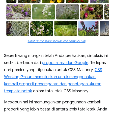
Lihat demo baris berukuran sama di sini
Seperti yang mungkin telah Anda perhatikan, sintaksis ini
sedikit berbeda dari
proposal asli dari Google
. Terlepas
dari pemicu yang digunakan untuk CSS Masonry,
CSS
Working Group memutuskan untuk menggunakan
kembali properti penempatan dan penetapan ukuran
template petak
dalam tata letak CSS Masonry.
Meskipun hal ini memungkinkan penggunaan kembali
properti yang lebih besar di antara jenis tata letak, Anda