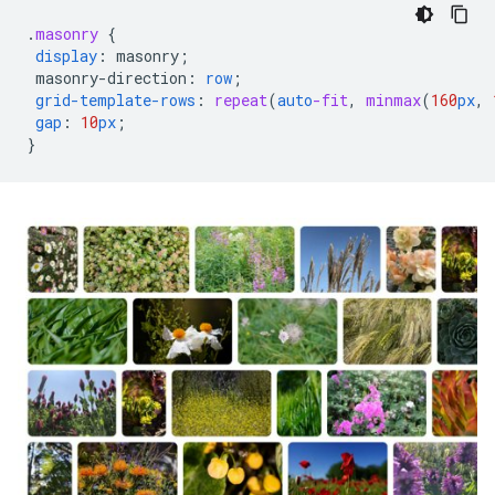
.
masonry
{
display
:
masonry
;
masonry-direction
:
row
;
grid-template-rows
:
repeat
(
auto
-fit
,
minmax
(
160
px
,
gap
:
10
px
;
}