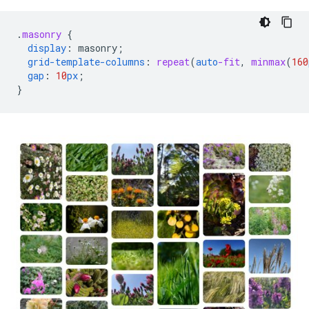
.
masonry
{
display
:
masonry
;
grid-template-columns
:
repeat
(
auto
-fit
,
minmax
(
160
gap
:
10
px
;
}