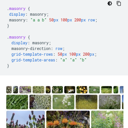
.
masonry
{
display
:
masonry
;
masonry
:
"a a b"
50
px
100
px
200
px
row
;
}
.
masonry
{
display
:
masonry
;
masonry-direction
:
row
;
grid-template-rows
:
50
px
100
px
200
px
;
grid-template-areas
:
"a"
"a"
"b"
}