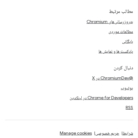
مطالب مرتبط
به‌روزرسانی‌های Chromium
مطالعات موردی
بایگانی
پادکست ها و نمایش ها
دنبال کردن
@ChromiumDev در X
یوتیوب
Chrome for Developers در لینکدین
RSS
شرایط
حریم خصوصی
Manage cookies