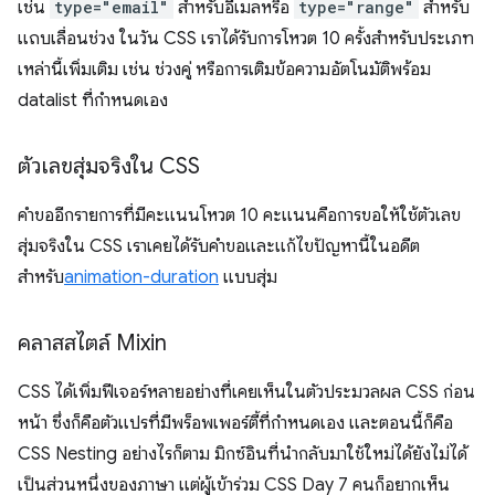
เช่น
type="email"
สำหรับอีเมลหรือ
type="range"
สำหรับ
แถบเลื่อนช่วง ในวัน CSS เราได้รับการโหวต 10 ครั้งสำหรับประเภท
เหล่านี้เพิ่มเติม เช่น ช่วงคู่ หรือการเติมข้อความอัตโนมัติพร้อม
datalist ที่กำหนดเอง
ตัวเลขสุ่มจริงใน CSS
คำขออีกรายการที่มีคะแนนโหวต 10 คะแนนคือการขอให้ใช้ตัวเลข
สุ่มจริงใน CSS เราเคยได้รับคำขอและแก้ไขปัญหานี้ในอดีต
สำหรับ
animation-duration
แบบสุ่ม
คลาสสไตล์ Mixin
CSS ได้เพิ่มฟีเจอร์หลายอย่างที่เคยเห็นในตัวประมวลผล CSS ก่อน
หน้า ซึ่งก็คือตัวแปรที่มีพร็อพเพอร์ตี้ที่กำหนดเอง และตอนนี้ก็คือ
CSS Nesting อย่างไรก็ตาม มิกซ์อินที่นำกลับมาใช้ใหม่ได้ยังไม่ได้
เป็นส่วนหนึ่งของภาษา แต่ผู้เข้าร่วม CSS Day 7 คนก็อยากเห็น