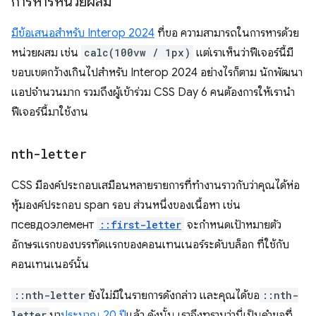
การหารหน่วยผสม
มีข้อเสนอสำหรับ Interop 2024
ที่ขอ ความสามารถในการหารด้วย
หน่วยผสม เช่น
calc(100vw / 1px)
แต่เราเห็นว่าฟีเจอร์นี้มี
ขอบเขตกว้างเกินไปสำหรับ Interop 2024 อย่างไรก็ตาม นักพัฒนา
แอปจำนวนมาก รวมถึงผู้เข้าร่วม CSS Day 6 คนต้องการให้เรานำ
ฟีเจอร์นี้มาใช้งาน
nth-letter
CSS มีองค์ประกอบเสมือนหลายรายการที่ทำงานราวกับว่าคุณได้ห่อ
หุ้มองค์ประกอบ span รอบ ส่วนหนึ่งของเนื้อหา เช่น
псевдоэлемент
::first-letter
จะกำหนดเป้าหมายตัว
อักษรแรกของบรรทัดแรกของคอนเทนเนอร์ระดับบล็อก ที่ใช้กับ
คอนเทนเนอร์นั้น
::nth-letter
ยังไม่มีในรายการดังกล่าว และคุณได้ขอ
::nth-
letter
มา
ประมาณ 20 ปี
แล้ว ดังนั้น เราจึงทราบว่านี่เป็นคำขอที่