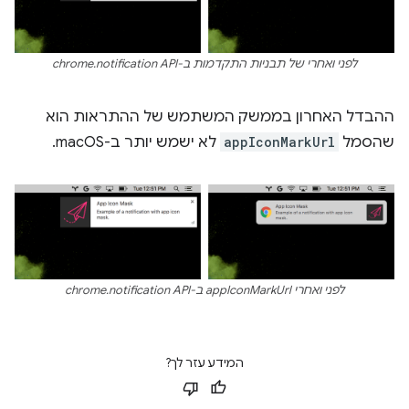
לפני ואחרי של תבניות התקדמות ב-chrome.notification API
ההבדל האחרון בממשק המשתמש של ההתראות הוא
שהסמל
appIconMarkUrl
לא ישמש יותר ב-macOS.
לפני ואחרי appIconMarkUrl ב-chrome.notification API
המידע עזר לך?