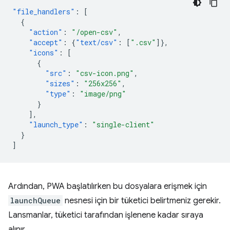
"file_handlers"
:
[
{
"action"
:
"/open-csv"
,
"accept"
:
{
"text/csv"
:
[
".csv"
]},
"icons"
:
[
{
"src"
:
"csv-icon.png"
,
"sizes"
:
"256x256"
,
"type"
:
"image/png"
}
],
"launch_type"
:
"single-client"
}
]
Ardından, PWA başlatılırken bu dosyalara erişmek için
launchQueue
nesnesi için bir tüketici belirtmeniz gerekir.
Lansmanlar, tüketici tarafından işlenene kadar sıraya
alınır.