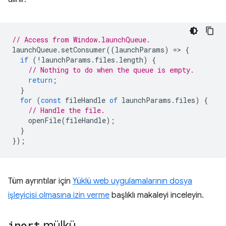
// Access from Window.launchQueue.
launchQueue
.
setConsumer
((
launchParams
)
=
>
{
if
(
!
launchParams
.
files
.
length
)
{
// Nothing to do when the queue is empty.
return
;
}
for
(
const
fileHandle
of
launchParams
.
files
)
{
// Handle the file.
openFile
(
fileHandle
);
}
});
Tüm ayrıntılar için
Yüklü web uygulamalarının dosya
işleyicisi olmasına izin verme
başlıklı makaleyi inceleyin.
inert
mülkü