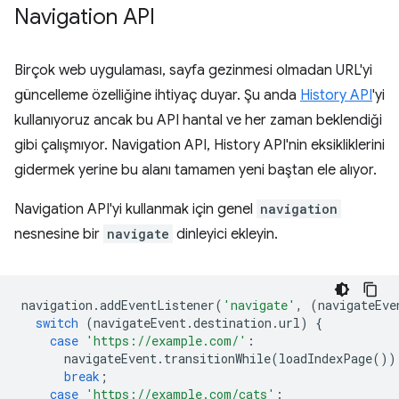
Navigation API
Birçok web uygulaması, sayfa gezinmesi olmadan URL'yi
güncelleme özelliğine ihtiyaç duyar. Şu anda
History API
'yi
kullanıyoruz ancak bu API hantal ve her zaman beklendiği
gibi çalışmıyor. Navigation API, History API'nin eksikliklerini
gidermek yerine bu alanı tamamen yeni baştan ele alıyor.
Navigation API'yi kullanmak için genel
navigation
nesnesine bir
navigate
dinleyici ekleyin.
navigation
.
addEventListener
(
'navigate'
,
(
navigateEve
switch
(
navigateEvent
.
destination
.
url
)
{
case
'https://example.com/'
:
navigateEvent
.
transitionWhile
(
loadIndexPage
())
break
;
case
'https://example.com/cats'
: