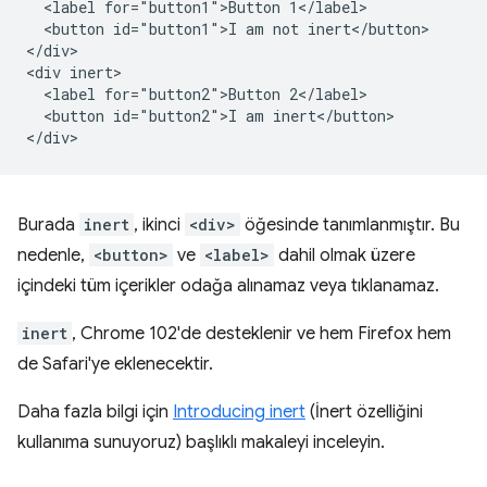
  <label for="button1">Button 1</label>

  <button id="button1">I am not inert</button>

</div>

<div inert>

  <label for="button2">Button 2</label>

  <button id="button2">I am inert</button>

Burada
inert
, ikinci
<div>
öğesinde tanımlanmıştır. Bu
nedenle,
<button>
ve
<label>
dahil olmak üzere
içindeki tüm içerikler odağa alınamaz veya tıklanamaz.
inert
, Chrome 102'de desteklenir ve hem Firefox hem
de Safari'ye eklenecektir.
Daha fazla bilgi için
Introducing inert
(İnert özelliğini
kullanıma sunuyoruz) başlıklı makaleyi inceleyin.