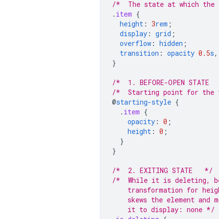
/*  The state at which the 
.
item
{
height
:
3
rem
;
display
:
grid
;
overflow
:
hidden
;
transition
:
opacity
0.5
s
,
}
/*  1. BEFORE-OPEN STATE  
/*  Starting point for the 
@
starting-style
{
.
item
{
opacity
:
0
;
height
:
0
;
}
}
/*  2. EXITING STATE   */
/*  While it is deleting, b
    transformation for heig
    skews the element and m
    it to display: none */