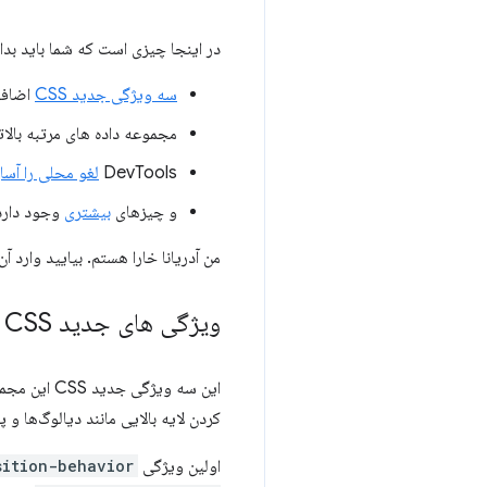
در اینجا چیزی است که شما باید بدان
سه ویژگی جدید CSS
اضافه
مجموعه داده های مرتبه بالاتر
DevTools
لغو محلی را آسا
و چیزهای
بیشتری
وجود دارد
من آدریانا خارا هستم. بیایید وارد آن شویم 
ویژگی های جدید CSS برای انیمیشن های ورودی و خروجی
این سه ویژ
کردن لایه بالایی مانند دیالوگ‌ها و پ
اولین ویژگی
sition-behavior