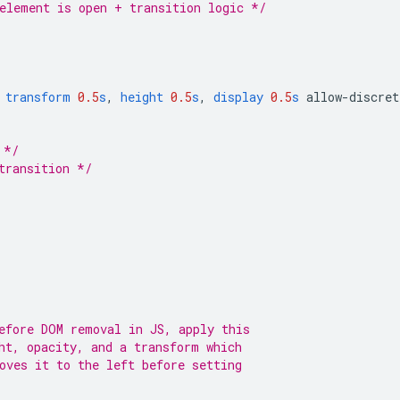
element is open + transition logic */
transform
0.5
s
,
height
0.5
s
,
display
0.5
s
allow-discret
 */
transition */
efore DOM removal in JS, apply this
ht, opacity, and a transform which
oves it to the left before setting