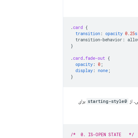
.
card
{
transition
:
opacity
0.25
s
transition-behavior
:
allo
}
.
card
.
fade-out
{
opacity
:
0
;
display
:
none
;
}
ی. از
@starting-style
برای
/*  0. IS-OPEN STATE   */