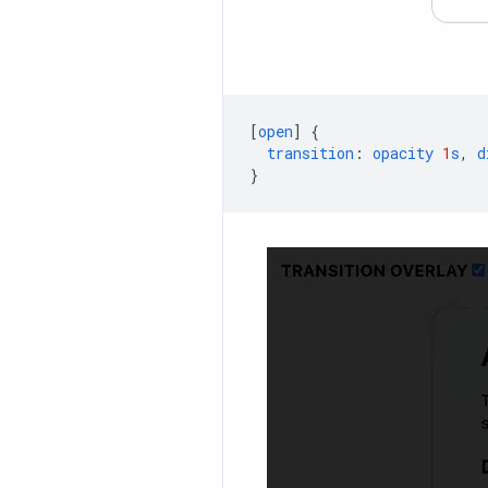
[
open
]
{
transition
:
opacity
1
s
,
d
}