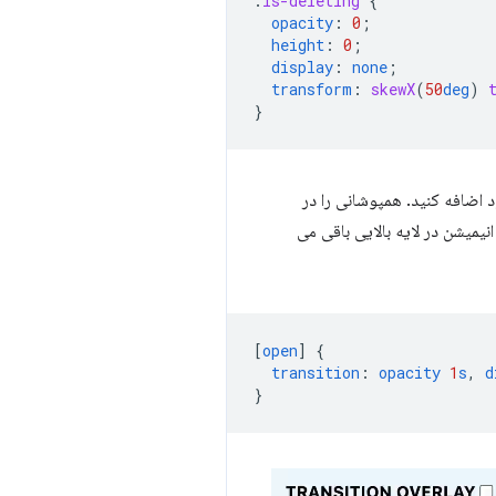
.
is-deleting
{
opacity
:
0
;
height
:
0
;
display
:
none
;
transform
:
skewX
(
50
deg
)
}
د اضافه کنید. همپوشانی را در
نیمیشن در لایه بالایی باقی می
[
open
]
{
transition
:
opacity
1
s
,
d
}