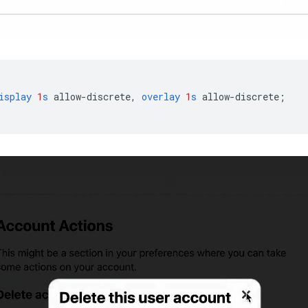
isplay
1
s
allow-discrete
,
overlay
1
s
allow-discrete
;