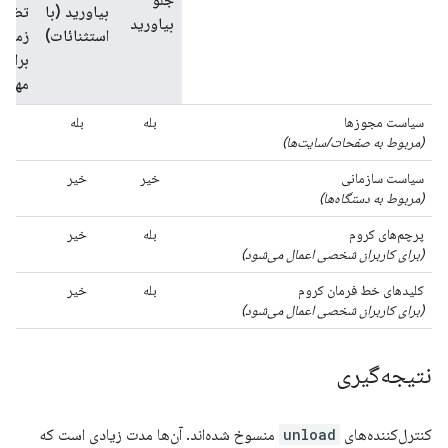
جلو
بیاورید (با
تضمی
بیاورید
استثنائات)
زمان
برای
مهاج
سیاست مجوزها
بله
بله
بله
(مربوط به صفحات/سایت‌ها)
سیاست سازمانی
خیر
خیر
بله
(مربوط به دستگاه‌ها)
پرچم‌های کروم
بله
خیر
خیر
(برای کاربران شخصی اعمال می‌شود)
کلیدهای خط فرمان کروم
بله
خیر
بله
(برای کاربران شخصی اعمال می‌شود)
نتیجه‌گیری
کنترل‌کننده‌های
unload
منسوخ شده‌اند. آن‌ها مدت زیادی است که