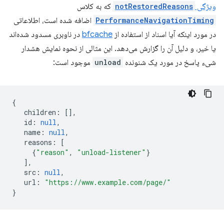
ویژگی
notRestoredReasons
که به کلاس
PerformanceNavigationTiming
اضافه شده است، اطلاعاتی
در مورد اینکه آیا اسناد از استفاده از
bfcache
در ناوبری مسدود شده‌اند
یا خیر، و دلیل آن را گزارش می‌دهد. این مثالی از نحوه نمایش هشدار
شیء پاسخ در مورد یک شنونده
unload
موجود است:
{
children
:
[],
id
:
null
,
name
:
null
,
reasons
:
[
{
"reason"
,
"unload-listener"
}
],
src
:
null
,
url
:
"https://www.example.com/page/"
}