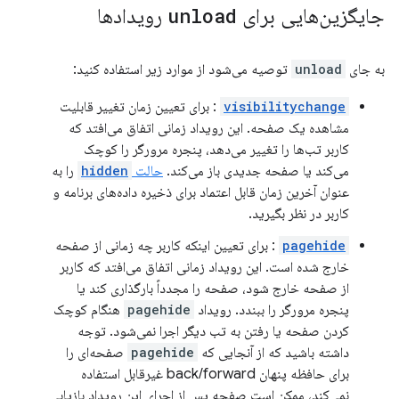
جایگزین‌هایی برای
unload
رویدادها
به جای
unload
توصیه می‌شود از موارد زیر استفاده کنید:
visibilitychange
: برای تعیین زمان تغییر قابلیت
مشاهده یک صفحه. این رویداد زمانی اتفاق می‌افتد که
کاربر تب‌ها را تغییر می‌دهد، پنجره مرورگر را کوچک
می‌کند یا صفحه جدیدی باز می‌کند.
حالت
hidden
را به
عنوان آخرین زمان قابل اعتماد برای ذخیره داده‌های برنامه و
کاربر در نظر بگیرید.
pagehide
: برای تعیین اینکه کاربر چه زمانی از صفحه
خارج شده است. این رویداد زمانی اتفاق می‌افتد که کاربر
از صفحه خارج شود، صفحه را مجدداً بارگذاری کند یا
پنجره مرورگر را ببندد. رویداد
pagehide
هنگام کوچک
کردن صفحه یا رفتن به تب دیگر اجرا نمی‌شود. توجه
داشته باشید که از آنجایی که
pagehide
صفحه‌ای را
برای حافظه پنهان back/forward غیرقابل استفاده
نمی‌کند، ممکن است صفحه پس از اجرای این رویداد بازیابی