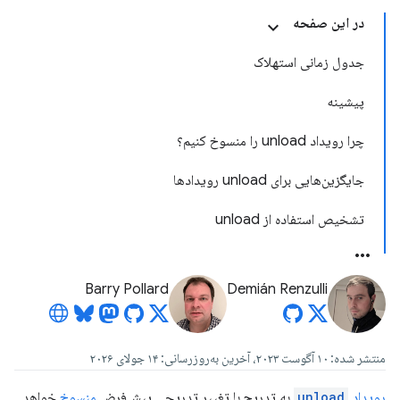
در این صفحه
جدول زمانی استهلاک
پیشینه
چرا رویداد unload را منسوخ کنیم؟
جایگزین‌هایی برای unload رویدادها
تشخیص استفاده از unload
Barry Pollard
Demián Renzulli
منتشر شده: ۱۰ آگوست ۲۰۲۳، آخرین به‌روزرسانی: ۱۴ جولای ۲۰۲۶
رویداد
unload
به تدریج با تغییر تدریجی پیش‌فرض
منسوخ
خواهد