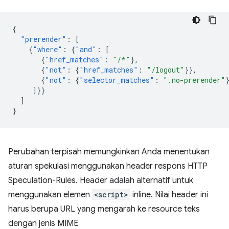
{
"prerender"
:
[
{
"where"
:
{
"and"
:
[
{
"href_matches"
:
"/*"
},
{
"not"
:
{
"href_matches"
:
"/logout"
}},
{
"not"
:
{
"selector_matches"
:
".no-prerender"
]}}
]
}
Perubahan terpisah memungkinkan Anda menentukan
aturan spekulasi menggunakan header respons HTTP
Speculation-Rules. Header adalah alternatif untuk
menggunakan elemen
<script>
inline. Nilai header ini
harus berupa URL yang mengarah ke resource teks
dengan jenis MIME