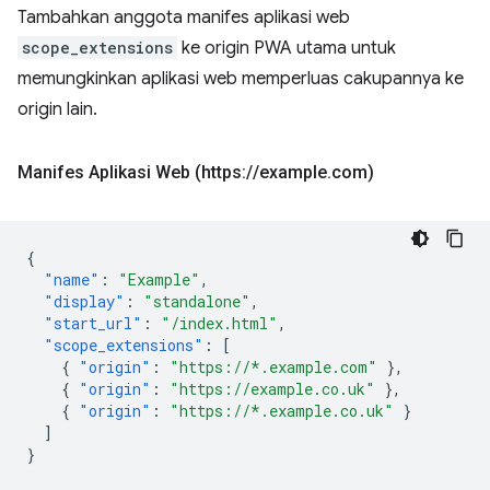
Tambahkan anggota manifes aplikasi web
scope_extensions
ke origin PWA utama untuk
memungkinkan aplikasi web memperluas cakupannya ke
origin lain.
Manifes Aplikasi Web (https:
/
/
example
.
com)
{
"name"
:
"Example"
,
"display"
:
"standalone"
,
"start_url"
:
"/index.html"
,
"scope_extensions"
:
[
{
"origin"
:
"https://*.example.com"
},
{
"origin"
:
"https://example.co.uk"
},
{
"origin"
:
"https://*.example.co.uk"
}
]
}