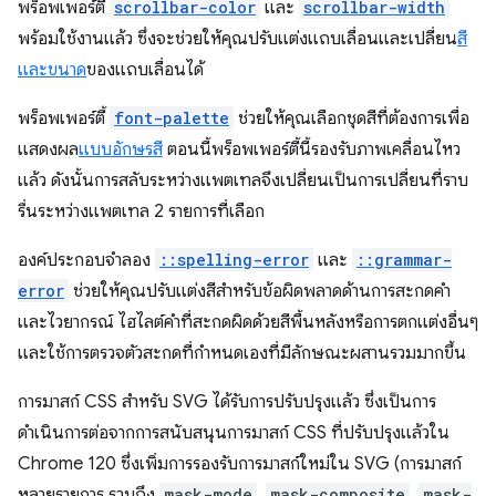
พร็อพเพอร์ตี้
scrollbar-color
และ
scrollbar-width
พร้อมใช้งานแล้ว ซึ่งจะช่วยให้คุณปรับแต่งแถบเลื่อนและเปลี่ยน
สี
และขนาด
ของแถบเลื่อนได้
พร็อพเพอร์ตี้
font-palette
ช่วยให้คุณเลือกชุดสีที่ต้องการเพื่อ
แสดงผล
แบบอักษรสี
ตอนนี้พร็อพเพอร์ตี้นี้รองรับภาพเคลื่อนไหว
แล้ว ดังนั้นการสลับระหว่างแพตเทลจึงเปลี่ยนเป็นการเปลี่ยนที่ราบ
รื่นระหว่างแพตเทล 2 รายการที่เลือก
องค์ประกอบจำลอง
::spelling-error
และ
::grammar-
error
ช่วยให้คุณปรับแต่งสีสำหรับข้อผิดพลาดด้านการสะกดคำ
และไวยากรณ์ ไฮไลต์คำที่สะกดผิดด้วยสีพื้นหลังหรือการตกแต่งอื่นๆ
และใช้การตรวจตัวสะกดที่กำหนดเองที่มีลักษณะผสานรวมมากขึ้น
การมาสก์ CSS สำหรับ SVG ได้รับการปรับปรุงแล้ว ซึ่งเป็นการ
ดำเนินการต่อจากการสนับสนุนการมาสก์ CSS ที่ปรับปรุงแล้วใน
Chrome 120 ซึ่งเพิ่มการรองรับการมาสก์ใหม่ใน SVG (การมาสก์
หลายรายการ รวมถึง
mask-mode
,
mask-composite
,
mask-