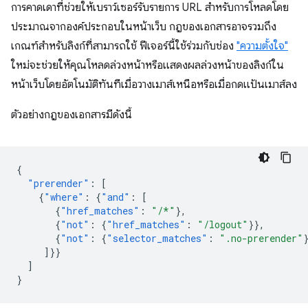
การคาดเดาที่ช่วยให้เบราว์เซอร์รับรายการ URL สำหรับการโหลดโดย
ประมาณจากองค์ประกอบในหน้าเว็บ กฎของเอกสารอาจรวมถึง
เกณฑ์สำหรับลิงก์ที่สามารถใช้ ฟีเจอร์นี้ใช้ร่วมกับช่อง
"ความตั้งใจ"
ใหม่จะช่วยให้คุณโหลดล่วงหน้าหรือแสดงผลล่วงหน้าของลิงก์ใน
หน้าเว็บโดยอัตโนมัติทันทีเมื่อวางเมาส์เหนือหรือเมื่อกดแป้นเมาส์ลง
ตัวอย่างกฎของเอกสารมีดังนี้
{
"prerender"
:
[
{
"where"
:
{
"and"
:
[
{
"href_matches"
:
"/*"
},
{
"not"
:
{
"href_matches"
:
"/logout"
}},
{
"not"
:
{
"selector_matches"
:
".no-prerender"
]}}
]
}