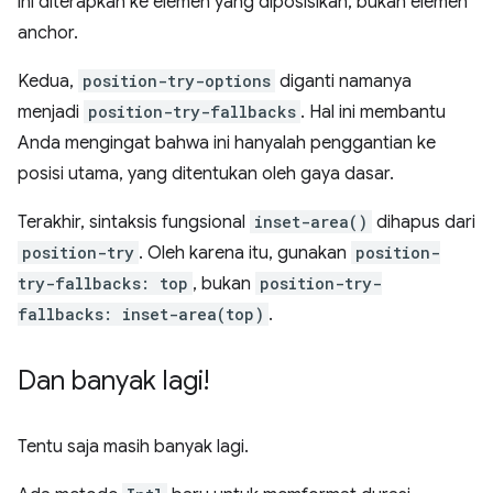
ini diterapkan ke elemen yang diposisikan, bukan elemen
anchor.
Kedua,
position-try-options
diganti namanya
menjadi
position-try-fallbacks
. Hal ini membantu
Anda mengingat bahwa ini hanyalah penggantian ke
posisi utama, yang ditentukan oleh gaya dasar.
Terakhir, sintaksis fungsional
inset-area()
dihapus dari
position-try
. Oleh karena itu, gunakan
position-
try-fallbacks: top
, bukan
position-try-
fallbacks: inset-area(top)
.
Dan banyak lagi!
Tentu saja masih banyak lagi.