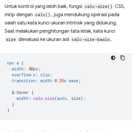
Untuk kontrol yang lebih baik, fungsi
calc-size()
CSS,
mirip dengan
calc()
, juga mendukung operasi pada
salah satu kata kunci ukuran intrinsik yang didukung.
Saat melakukan penghitungan tata letak, kata kunci
size
dievaluasi ke ukuran asli
calc-size-basis
.
nav
a
{
width
:
80
px
;
overflow-x
:
clip
;
transition
:
width
0.35
s
ease
;
&
:hover
{
width
:
calc-size
(
auto
,
size
);
}
}