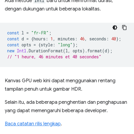
Ada metode
Intl
baru untuk memformat durasi,
dengan dukungan untuk beberapa lokalitas.
const
l
=
"fr-FR"
;
const
d
=
{
hours
:
1
,
minutes
:
46
,
seconds
:
40
};
const
opts
=
{
style
:
"long"
};
new
Intl
.
DurationFormat
(
l
,
opts
).
format
(
d
);
// "1 heure, 46 minutes et 40 secondes"
Kanvas GPU web kini dapat menggunakan rentang
tampilan penuh untuk gambar HDR.
Selain itu, ada beberapa penghentian dan penghapusan
yang dapat memengaruhi beberapa developer.
Baca catatan rilis lengkap
.