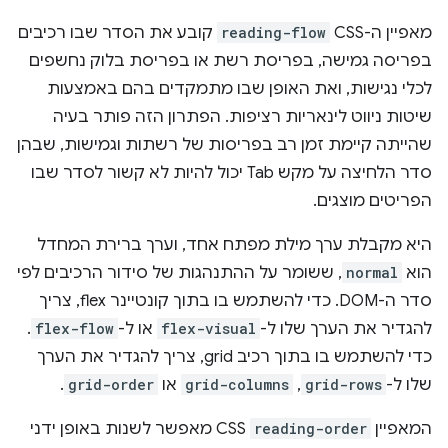
מאפיין ה-CSS‏
reading-flow
קובע את הסדר שבו רכיבים
בפריסה גמישה, בפריסת רשת או בפריסת בלוק נחשפים
לכלי נגישות, ואת האופן שבו מתמקדים בהם באמצעות
שיטות ניווט לינאריות רציפות. הפתרון הזה פותר בעיה
שהייתה קיימת זמן רב בפריסות של רשתות וגמישות, שבהן
סדר הלחיצה על מקש Tab יכול להיות לא קשור לסדר שבו
הפריטים מוצגים.
היא מקבלת ערך מילת מפתח אחד, וערך ברירת המחדל
הוא
normal
, ששומר על ההתנהגות של סידור הרכיבים לפי
סדר ה-DOM. כדי להשתמש בו בתוך קונטיינר flex, צריך
להגדיר את הערך שלו ל-
flex-visual
או ל-
flex-flow
.
כדי להשתמש בו בתוך רכיב grid, צריך להגדיר את הערך
שלו ל-
grid-rows
,‏
grid-columns
או
grid-order
.
המאפיין
reading-order
CSS מאפשר לשנות באופן ידני