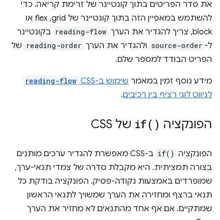
את סדר הפריטים בתוך קונטיינר של זרימת קריאה. כדי
להשתמש במאפיין הזה בתוך קונטיינר של grid,‏ flex או
block, צריך להגדיר את הערך
reading-flow
בקונטיינר
ל-
source-order
ולהגדיר את הערך
reading-order
של
הפריט הבודד למספר שלם.
מידע נוסף זמין במאמר
שימוש ב-CSS
reading-flow
לניווט לוגי רציף בין רכיבים
.
הפונקציה
)
if(
של CSS
הפונקציה
if()
ב-CSS מאפשרת להגדיר ערכים מותנים
בצורה תמציתית. היא מקבלת סדרה של צמדי תנאי-ערך,
שמופרדים באמצעות נקודה-פסיק. הפונקציה בודקת כל
תנאי ברצף ומחזירה את הערך שמשויך לתנאי הראשון
שמתקיים. אם אף אחד מהתנאים לא מחזיר את הערך