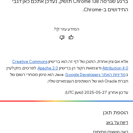
ברגע שגרסה Chrome 138 תושק, נעדכן אתכם כאן לגבי
החידושים ב-Chrome.
המידע עזר לך?
אלא אם צוין אחרת, התוכן של דף זה הוא ברישיון
Creative Commons
Attribution 4.0
ודוגמאות הקוד הן ברישיון
Apache 2.0
. לפרטים, ניתן לעיין
ב
מדיניות האתר Google Developers‏
.‏ Java הוא סימן מסחרי רשום של
חברת Oracle ו/או של השותפים העצמאיים שלה.
עדכון אחרון: 2025-05-27 (שעון UTC).
הוספת תוכן
דיווח על באג
ראה נושאים פתוחים