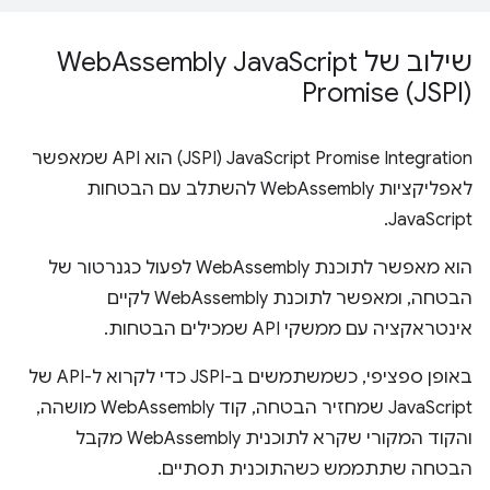
שילוב של Web
Script
Assembly Java
Promise (JSPI)
‫JavaScript Promise Integration‏ (JSPI) הוא API שמאפשר
לאפליקציות WebAssembly להשתלב עם הבטחות
JavaScript.
הוא מאפשר לתוכנת WebAssembly לפעול כגנרטור של
הבטחה, ומאפשר לתוכנת WebAssembly לקיים
אינטראקציה עם ממשקי API שמכילים הבטחות.
באופן ספציפי, כשמשתמשים ב-JSPI כדי לקרוא ל-API של
JavaScript שמחזיר הבטחה, קוד WebAssembly מושהה,
והקוד המקורי שקרא לתוכנית WebAssembly מקבל
הבטחה שתתממש כשהתוכנית תסתיים.