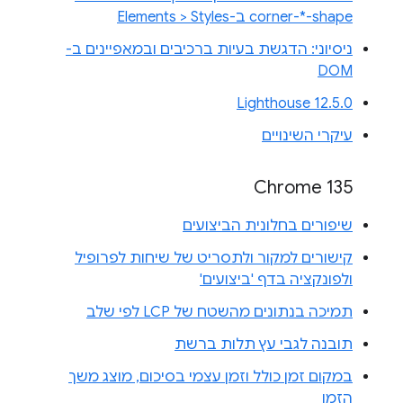
corner-*-shape ב-Elements > Styles
ניסיוני: הדגשת בעיות ברכיבים ובמאפיינים ב-
DOM
Lighthouse 12.5.0
עיקרי השינויים
Chrome 135
שיפורים בחלונית הביצועים
קישורים למקור ולתסריט של שיחות לפרופיל
ולפונקציה בדף 'ביצועים'
תמיכה בנתונים מהשטח של LCP לפי שלב
תובנה לגבי עץ תלות ברשת
במקום זמן כולל וזמן עצמי בסיכום, מוצג משך
הזמן