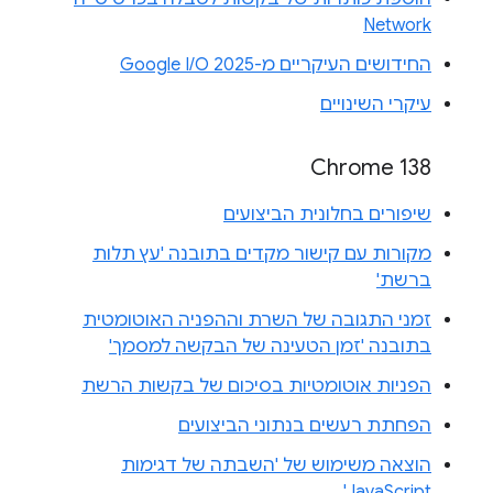
Network
החידושים העיקריים מ-Google I/O 2025
עיקרי השינויים
Chrome 138
שיפורים בחלונית הביצועים
מקורות עם קישור מקדים בתובנה 'עץ תלות
ברשת'
זמני התגובה של השרת וההפניה האוטומטית
בתובנה 'זמן הטעינה של הבקשה למסמך'
הפניות אוטומטיות בסיכום של בקשות הרשת
הפחתת רעשים בנתוני הביצועים
הוצאה משימוש של 'השבתה של דגימות
JavaScript'