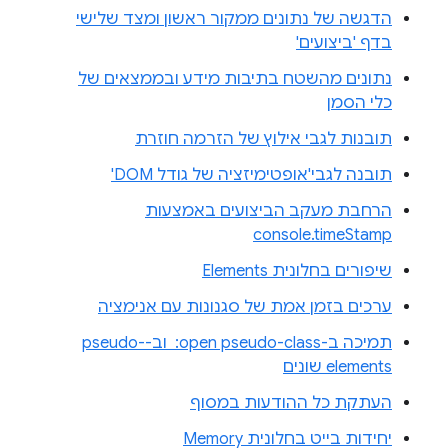
הדגשה של נתונים ממקור ראשון ומצד שלישי
בדף 'ביצועים'
נתונים מהשטח בתיבות מידע ובממצאים של
כלי הסמן
תובנות לגבי אילוץ של הזרמה חוזרת
תובנה לגבי'אופטימיזציה של גודל DOM'
הרחבת מעקב הביצועים באמצעות
console.timeStamp
שיפורים בחלונית Elements
ערכים בזמן אמת של סגנונות עם אנימציה
תמיכה ב-‎ :open pseudo-class וב-pseudo-
elements שונים
העתקת כל ההודעות במסוף
יחידות בייט בחלונית Memory