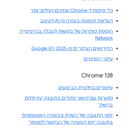
כלי פיתוח ל-Chrome אמינים ויעילים יותר
העלאת תמונות בעזרה מ-AI לעיצוב
הוספת כותרות של בקשות לטבלה בכרטיסייה
Network
החידושים העיקריים מ-Google I/O 2025
עיקרי השינויים
Chrome 138
שיפורים בחלונית הביצועים
מקורות עם קישור מקדים בתובנה 'עץ תלות
ברשת'
זמני התגובה של השרת וההפניה האוטומטית
בתובנה 'זמן הטעינה של הבקשה למסמך'