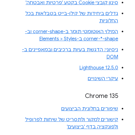
סינון קובצי Cookie בקטע 'פרטיות ואבטחה'
גדלים ביחידות של קילו-בייט בטבלאות בכל
החלוניות
המילוי האוטומטי תומך ב-corner-shape וב-
corner-*-shape ב-Elements > Styles
ניסיוני: הדגשת בעיות ברכיבים ובמאפיינים ב-
DOM
Lighthouse 12.5.0
עיקרי השינויים
Chrome 135
שיפורים בחלונית הביצועים
קישורים למקור ולתסריט של שיחות לפרופיל
ולפונקציה בדף 'ביצועים'