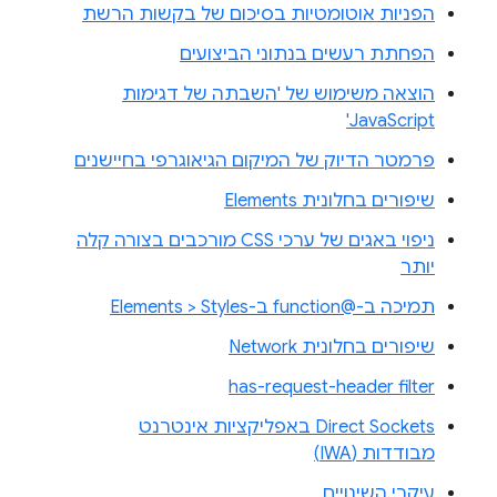
הפניות אוטומטיות בסיכום של בקשות הרשת
הפחתת רעשים בנתוני הביצועים
הוצאה משימוש של 'השבתה של דגימות
JavaScript'
פרמטר הדיוק של המיקום הגיאוגרפי בחיישנים
שיפורים בחלונית Elements
ניפוי באגים של ערכי CSS מורכבים בצורה קלה
יותר
תמיכה ב-@function ב-Elements > Styles
שיפורים בחלונית Network
has-request-header filter
Direct Sockets באפליקציות אינטרנט
מבודדות (IWA)
עיקרי השינויים