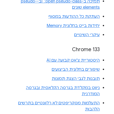
תמיכה ב-‎ :open pseudo-class וב-pseudo-
elements שונים
העתקת כל ההודעות במסוף
יחידות בייט בחלונית Memory
עיקרי השינויים
Chrome 133
היסטוריית צ'אט קבועה עם AI
שיפורים בחלונית הביצועים
תובנות לגבי הצגת תמונות
ניווט במקלדת בגרסה הקלאסית ובגרסה
המודרנית
התעלמות מסקריפטים לא רלוונטיים בתרשים
הלהבות