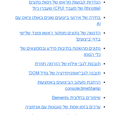
הגדרות קבועות מראש של ויסות נתונים
(throttle) של מעבד (CPU) שעברו כיול
בחירה של אירועי ביצועים שונים באותו צ'אט עם
AI
הדגשה של נתונים ממקור ראשון ומצד שלישי
בדף 'ביצועים'
נתונים מהשטח בתיבות מידע ובממצאים של
כלי הסמן
תובנות לגבי אילוץ של הזרמה חוזרת
תובנה לגבי'אופטימיזציה של גודל DOM'
הרחבת מעקב הביצועים באמצעות
console.timeStamp
שיפורים בחלונית Elements
ערכים בזמן אמת של סגנונות עם אנימציה