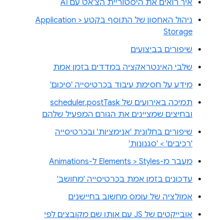
איך רואים את היסטוריית הצ'אט עם AI
ניהול האחסון של התוסף בקטע Application >
Storage
שיפורים בביצועים
שלבי האינטראקציה במדדים בזמן אמת
מידע על חסימת עיבוד בכרטיסייה 'סיכום'
תמיכה באירועים של scheduler.postTask
ובחיצים שמציינים את הגורם המפעיל שלהם
שיפורים בחלונית 'אנימציות' ובכרטיסייה
'רכיבים' > 'סגנונות'
מעבר מ-Elements > Styles ל-Animations
עדכונים בזמן אמת בכרטיסייה 'מחושב'
אמולציה של עומס מחשוב בחיישנים
אובייקטים של JS עם אותו שם מקובצים לפי