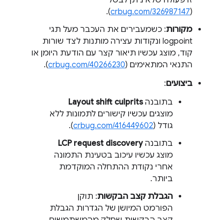
זו פעולה שלא ניתן לבטל
).
crbug.com/326987147
(
מקורות
: כשמעבירים את העכבר מעל תגי
logpoint ונקודות עצירה מותנות לצד שורות
קוד, מוצג עכשיו תיאור קצר עם הודעת היומן או
התנאי המתאימים (
crbug.com/40266230
).
ביצועים
:
בתובנה
Layout shift culprits
מוצגים עכשיו קישורים לתמונות ללא
גודל (
crbug.com/416449602
).
בתובנה
LCP request discovery
מוצג עכשיו עיכוב בטעינת התמונה
אחרי נקודת ההתחלה המוקדמת
ביותר.
הגבלת קצב הבקשות
: תוקן
הפורמט המיושן של הגדרות הגבלת