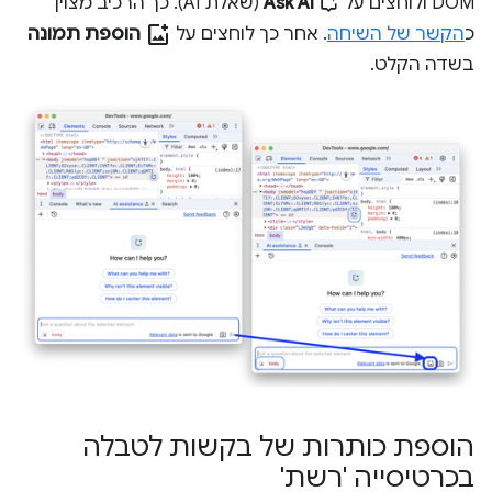
DOM ולוחצים על
Ask AI
(שאלת AI). כך הרכיב מצוין
add_photo_alternate
כ
הקשר של השיחה
. אחר כך לוחצים על
הוספת תמונה
בשדה הקלט.
הוספת כותרות של בקשות לטבלה
בכרטיסייה 'רשת'