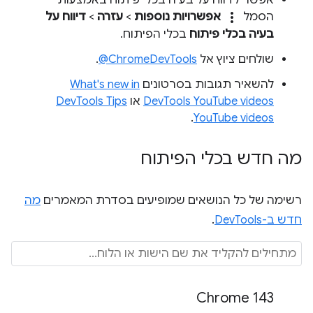
אפשר לדווח על בעיה בכלי פיתוח באמצעות
more_vert
הסמל
אפשרויות נוספות
>
עזרה
>
דיווח על
בעיה בכלי פיתוח
בכלי הפיתוח.
שולחים ציוץ אל
‎@ChromeDevTools
.
להשאיר תגובות בסרטונים
What's new in
DevTools YouTube videos
או
DevTools Tips
.
YouTube videos
מה חדש בכלי הפיתוח
רשימה של כל הנושאים שמופיעים בסדרת המאמרים
מה
חדש ב-DevTools
.
Chrome 143