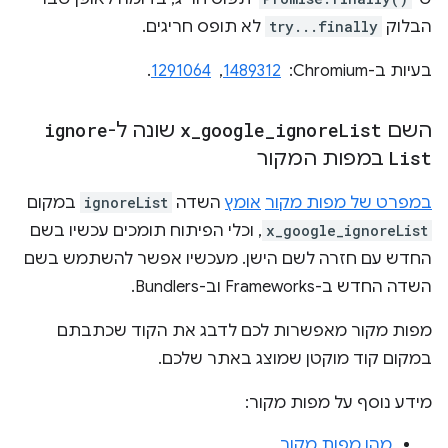
הבלוק
try...finally
לא תופס חריגים.
בעיות ב-Chromium: ‏
1489312
, ‏
1291064
.
השם
List
ignore
_
google
_
x
שונה ל-
ignore
List
במפות המקור
במפרט של מפות מקור
אומץ
השדה
ignoreList
במקום
x_google_ignoreList
, וכלי הפיתוח תומכים עכשיו בשם
החדש עם חזרה לשם הישן. מעכשיו אפשר להשתמש בשם
השדה החדש ב-Frameworks וב-Bundlers.
מפות מקור מאפשרות לכם לדבג את הקוד שכתבתם
במקום קוד מוקטן שמוצג באתר שלכם.
מידע נוסף על מפות מקור:
מהן מפות מקור