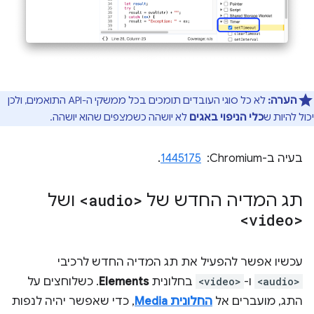
הערה:
לא כל סוגי העובדים תומכים בכל ממשקי ה-API התואמים, ולכן
יכול להיות ש
כלי הניפוי באגים
לא יושהה כשמצפים שהוא יושהה.
בעיה ב-Chromium: ‏
1445175
.
תג המדיה החדש של
<audio>
ושל
<video>
עכשיו אפשר להפעיל את תג המדיה החדש לרכיבי
<audio>
ו-
<video>
בחלונית
Elements
. כשלוחצים על
התג, מועברים אל
החלונית Media
, כדי שאפשר יהיה לנפות