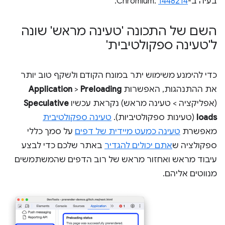
בעיה ב-Chromium:
1448214
.
השם של התכונה 'טעינה מראש' שונה
ל'טעינה ספקולטיבית'
כדי להימנע משימוש יתר במונח הקודם ולשקף טוב יותר
את ההתנהגות, האפשרות
Preloading
>
Application
(אפליקציה > טעינה מראש) נקראת עכשיו
Speculative
loads
(טעינות ספקולטיביות).
טעינה ספקולטיבית
מאפשרת
טעינה כמעט מיידית של דפים
על סמך כללי
ספקולציה ש
אתם יכולים להגדיר
באתר שלכם כדי לבצע
עיבוד מראש ואחזור מראש של רוב הדפים שהמשתמשים
מנווטים אליהם.