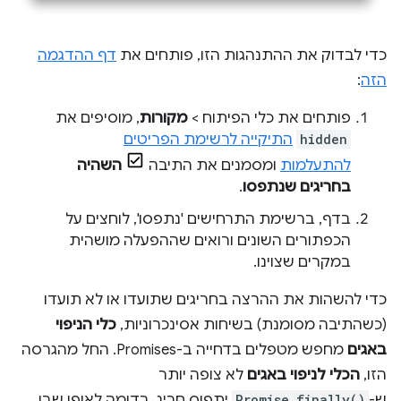
כדי לבדוק את ההתנהגות הזו, פותחים את
דף ההדגמה
הזה
:
פותחים את כלי הפיתוח >
מקורות
, מוסיפים את
hidden
התיקייה לרשימת הפריטים
להתעלמות
ומסמנים את התיבה
השהיה
בחריגים שנתפסו
.
בדף, ברשימת התרחישים 'נתפסו', לוחצים על
הכפתורים השונים ורואים שההפעלה מושהית
במקרים שצוינו.
כדי להשהות את ההרצה בחריגים שתועדו או לא תועדו
(כשהתיבה מסומנת) בשיחות אסינכרוניות,
כלי הניפוי
באגים
מחפש מטפלים בדחייה ב-Promises. החל מהגרסה
הזו,
הכלי לניפוי באגים
לא צופה יותר
ש-
Promise.finally()
יתפוס חריג, בדומה לאופן שבו