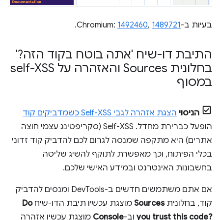
בעיות ב-Chromium:
1489721
,
1492460
.
התיבת דו-שיח 'אתה בוטח בקוד הזה?'
בחלונית Sources והאזהרה על self-XSS
במסוף
הניסוי
הצגת אזהרה לגבי Self-XSS כשמדביקים קוד
הופעל כברירת מחדל. ‫Self-XSS (סקריפטינג עצמי חוצה
אתרים) היא מתקפה שמנסה לגרום לכם להדביק קוד זדוני
בכלי הפיתוח, וכך מאפשרת לתוקף להשיג שליטה
בחשבונות האינטרנט ובמידע האישי שלכם.
אם אתם משתמשים חדשים ב-DevTools ומנסים להדביק
קוד, בחלונית
Sources
מוצגת עכשיו תיבת הדו-שיח
Do
you trust this code?‎
וב-
Console
מוצגת עכשיו אזהרה