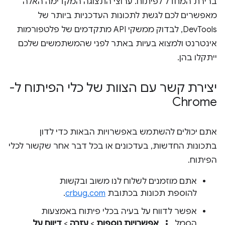
ברירת המחדל לפיתוח. ערוצי התצוגה המקדימה האלה
מאפשרים לכם לגשת לתכונות העדכניות ביותר של
DevTools, לבדוק ממשקי API מתקדמים של פלטפורמות
אינטרנט ולמצוא בעיות באתר לפני שהמשתמשים שלכם
ייתקלו בהן.
יצירת קשר עם הצוות של כלי הפיתוח ל-
Chrome
אתם יכולים להשתמש באפשרויות הבאות כדי לדון
בתכונות החדשות, בעדכונים או בכל דבר אחר שקשור לכלי
הפיתוח.
אתם מוזמנים לשלוח לנו משוב ובקשות
להוספת תכונות בכתובת
crbug.com
.
אפשר לדווח על בעיה בכלי פיתוח באמצעות
more_vert
הסמל
אפשרויות נוספות
>
עזרה
>
דיווח על