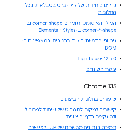
גדלים ביחידות של קילו-בייט בטבלאות בכל
החלוניות
המילוי האוטומטי תומך ב-corner-shape וב-
corner-*-shape ב-Elements > Styles
ניסיוני: הדגשת בעיות ברכיבים ובמאפיינים ב-
DOM
Lighthouse 12.5.0
עיקרי השינויים
Chrome 135
שיפורים בחלונית הביצועים
קישורים למקור ולתסריט של שיחות לפרופיל
ולפונקציה בדף 'ביצועים'
תמיכה בנתונים מהשטח של LCP לפי שלב