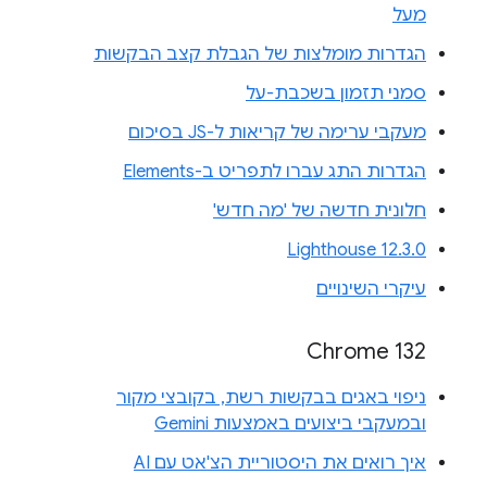
מעל
הגדרות מומלצות של הגבלת קצב הבקשות
סמני תזמון בשכבת-על
מעקבי ערימה של קריאות ל-JS בסיכום
הגדרות התג עברו לתפריט ב-Elements
חלונית חדשה של 'מה חדש'
Lighthouse 12.3.0
עיקרי השינויים
Chrome 132
ניפוי באגים בבקשות רשת, בקובצי מקור
ובמעקבי ביצועים באמצעות Gemini
איך רואים את היסטוריית הצ'אט עם AI