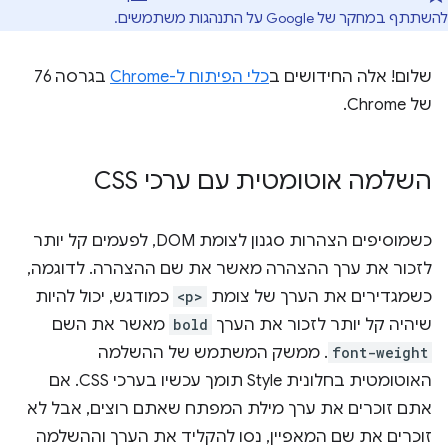
להשתתף במחקר של Google על התנהגות משתמשים.
שלום! אלה החידושים ב
כלי הפיתוח ל-Chrome
בגרסה 76
של Chrome.
השלמה אוטומטית עם ערכי CSS
כשמוסיפים הצהרות סגנון לצומת DOM, לפעמים קל יותר
לזכור את ערך ההצהרה מאשר את שם ההצהרה. לדוגמה,
כשמגדירים את הערך של צומת
<p>
כמודגש, יכול להיות
שיהיה קל יותר לזכור את הערך
bold
מאשר את השם
font-weight
. ממשק המשתמש של ההשלמה
האוטומטית בחלונית Style תומך עכשיו בערכי CSS. אם
אתם זוכרים את ערך מילת המפתח שאתם רוצים, אבל לא
זוכרים את שם המאפיין, נסו להקליד את הערך וההשלמה