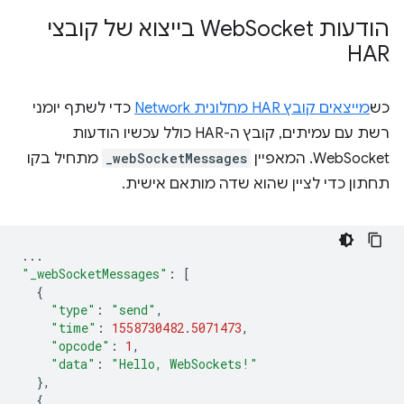
הודעות Web
Socket בייצוא של קובצי
HAR
כש
מייצאים קובץ HAR מחלונית Network
כדי לשתף יומני
רשת עם עמיתים, קובץ ה-HAR כולל עכשיו הודעות
WebSocket. המאפיין
_webSocketMessages
מתחיל בקו
תחתון כדי לציין שהוא שדה מותאם אישית.
...
"_webSocketMessages"
:
[
{
"type"
:
"send"
,
"time"
:
1558730482.5071473
,
"opcode"
:
1
,
"data"
:
"Hello, WebSockets!"
},
{