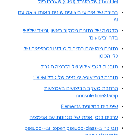
(throttle) של מעבד (CPU) שעברו כיול
בחירה של אירועי ביצועים שונים באותו צ'אט עם
AI
הדגשה של נתונים ממקור ראשון ומצד שלישי
בדף 'ביצועים'
נתונים מהשטח בתיבות מידע ובממצאים של
כלי הסמן
תובנות לגבי אילוץ של הזרמה חוזרת
תובנה לגבי'אופטימיזציה של גודל DOM'
הרחבת מעקב הביצועים באמצעות
console.timeStamp
שיפורים בחלונית Elements
ערכים בזמן אמת של סגנונות עם אנימציה
תמיכה ב-‎ :open pseudo-class וב-pseudo-