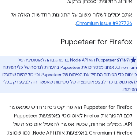
איור 8. החלונית 'סנכרון ברקע'.
אתם יכולים לשלוח משוב על התכונות החדשות האלה אל
.
Chromium issue #927726
Puppeteer for Firefox
הערה:
Puppeteer הוא Node API ברמה גבוהה לאוטומציה של
Chromium. אנחנו מזכירים את Puppeteer בהערות לגרסה של כלי הפיתוח
כי צוות כלי הפיתוח התחיל את הפיתוח של Puppeteer, וכי יכול להיות שתוכלו
להשתמש בו כדי לבצע אוטומציה של משימות שאפשר היה לבצע רק בכלי
הפיתוח.
‫Puppeteer for Firefox הוא פרויקט ניסיוני חדש שמאפשר
לכם להפוך את Firefox לאוטומטי באמצעות Puppeteer
API. במילים אחרות, עכשיו אפשר להפעיל אוטומציה של
Firefox ו-Chromium באמצעות אותו Node API, כמו שמוצג