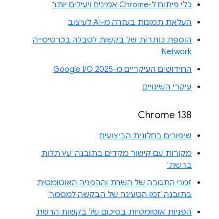
כלי פיתוח ל-Chrome אמינים ויעילים יותר
העלאת תמונות בעזרה מ-AI לעיצוב
הוספת כותרות של בקשות לטבלה בכרטיסייה
Network
החידושים העיקריים מ-Google I/O 2025
עיקרי השינויים
Chrome 138
שיפורים בחלונית הביצועים
מקורות עם קישור מקדים בתובנה 'עץ תלות
ברשת'
זמני התגובה של השרת וההפניה האוטומטית
בתובנה 'זמן הטעינה של הבקשה למסמך'
הפניות אוטומטיות בסיכום של בקשות הרשת