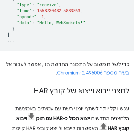
"type"
:
"receive"
,
"time"
:
1558730482.5883863
,
"opcode"
:
1
,
"data"
:
"Hello, WebSockets!"
}
]
...
כדי לשלוח משוב על התכונה החדשה הזו, אפשר לעבור אל
בעיה מספר 496006 ב-Chromium
.
לחצני ייבוא וייצוא של קובץ HAR
עכשיו קל יותר לשתף יומני רשת עם עמיתים באמצעות
הלחצנים החדשים
ייצוא הכול כ-HAR עם תוכן
ו
ייבוא
קובץ HAR
. האפשרות לייבא ולייצא קובצי HAR קיימת