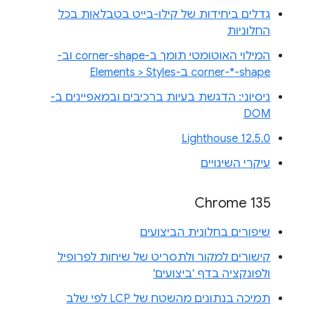
גדלים ביחידות של קילו-בייט בטבלאות בכל
החלוניות
המילוי האוטומטי תומך ב-corner-shape וב-
corner-*-shape ב-Elements > Styles
ניסיוני: הדגשת בעיות ברכיבים ובמאפיינים ב-
DOM
Lighthouse 12.5.0
עיקרי השינויים
Chrome 135
שיפורים בחלונית הביצועים
קישורים למקור ולתסריט של שיחות לפרופיל
ולפונקציה בדף 'ביצועים'
תמיכה בנתונים מהשטח של LCP לפי שלב