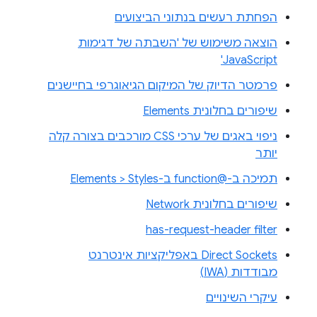
הפחתת רעשים בנתוני הביצועים
הוצאה משימוש של 'השבתה של דגימות
JavaScript'
פרמטר הדיוק של המיקום הגיאוגרפי בחיישנים
שיפורים בחלונית Elements
ניפוי באגים של ערכי CSS מורכבים בצורה קלה
יותר
תמיכה ב-@function ב-Elements > Styles
שיפורים בחלונית Network
has-request-header filter
Direct Sockets באפליקציות אינטרנט
מבודדות (IWA)
עיקרי השינויים