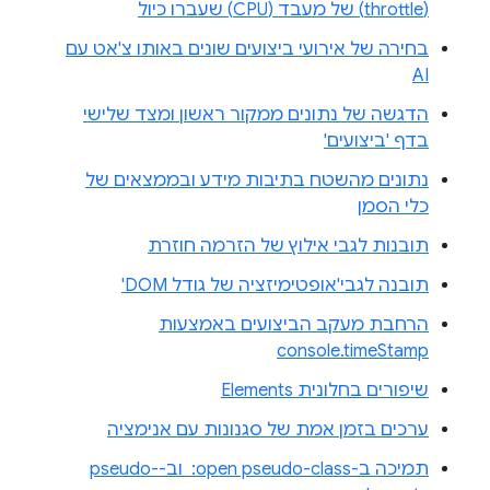
(throttle) של מעבד (CPU) שעברו כיול
בחירה של אירועי ביצועים שונים באותו צ'אט עם
AI
הדגשה של נתונים ממקור ראשון ומצד שלישי
בדף 'ביצועים'
נתונים מהשטח בתיבות מידע ובממצאים של
כלי הסמן
תובנות לגבי אילוץ של הזרמה חוזרת
תובנה לגבי'אופטימיזציה של גודל DOM'
הרחבת מעקב הביצועים באמצעות
console.timeStamp
שיפורים בחלונית Elements
ערכים בזמן אמת של סגנונות עם אנימציה
תמיכה ב-‎ :open pseudo-class וב-pseudo-