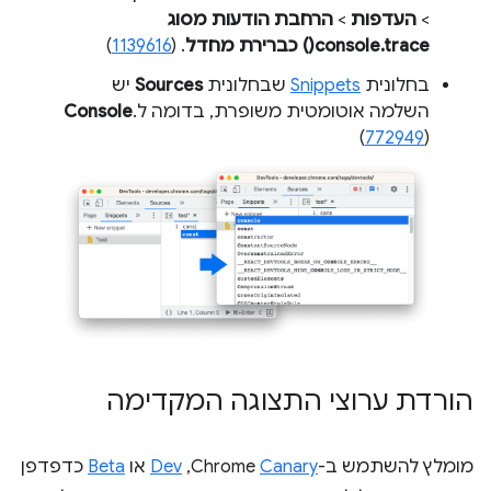
>
העדפות
>
הרחבת הודעות מסוג
console.trace() כברירת מחדל
. (
1139616
)
בחלונית
Snippets
שבחלונית
Sources
יש
השלמה אוטומטית משופרת, בדומה ל
.
Console
(
772949
)
הורדת ערוצי התצוגה המקדימה
מומלץ להשתמש ב-Chrome
Canary
,‏
Dev
או
Beta
כדפדפן