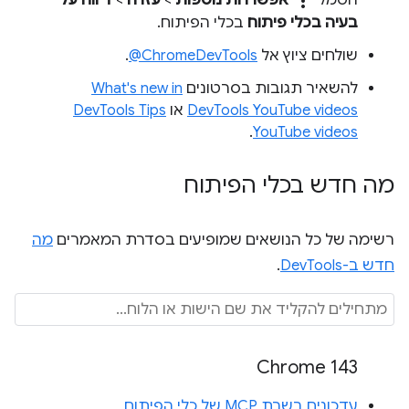
more_vert
בעיה בכלי פיתוח
בכלי הפיתוח.
שולחים ציוץ אל
‎@ChromeDevTools
.
להשאיר תגובות בסרטונים
What's new in
DevTools YouTube videos
או
DevTools Tips
.
YouTube videos
מה חדש בכלי הפיתוח
רשימה של כל הנושאים שמופיעים בסדרת המאמרים
מה
חדש ב-DevTools
.
Chrome 143
עדכונים בשרת MCP של כלי הפיתוח