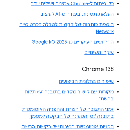
כלי פיתוח ל-Chrome אמינים ויעילים יותר
העלאת תמונות בעזרה מ-AI לעיצוב
הוספת כותרות של בקשות לטבלה בכרטיסייה
Network
החידושים העיקריים מ-Google I/O 2025
עיקרי השינויים
Chrome 138
שיפורים בחלונית הביצועים
מקורות עם קישור מקדים בתובנה 'עץ תלות
ברשת'
זמני התגובה של השרת וההפניה האוטומטית
בתובנה 'זמן הטעינה של הבקשה למסמך'
הפניות אוטומטיות בסיכום של בקשות הרשת