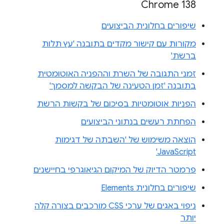
Chrome 138
שיפורים בחלונית הביצועים
מקורות עם קישור מקדים בתובנה 'עץ תלות
ברשת'
זמני התגובה של השרת וההפניה האוטומטית
בתובנה 'זמן הטעינה של הבקשה למסמך'
הפניות אוטומטיות בסיכום של בקשות הרשת
הפחתת רעשים בנתוני הביצועים
הוצאה משימוש של 'השבתה של דגימות
JavaScript'
פרמטר הדיוק של המיקום הגיאוגרפי בחיישנים
שיפורים בחלונית Elements
ניפוי באגים של ערכי CSS מורכבים בצורה קלה
יותר