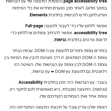
page accessibility tree
(הפעלת התצוגה של עץ הנגישות
במסך מלא). לאחר מכן, טוענים מחדש את כלי הפיתוח
ויופיע לחצן חדש לנגישות בחלונית
Elements
.
אפשר ללחוץ עליו כדי לעבור לתצוגה
Full-page
accessibility tree
. אפשר להרחיב צמתים או ללחוץ כדי
לראות פרטים בחלונית
נגישות
.
בוחרים צומת וחוזרים לתצוגת עץ ה-DOM. עכשיו נבחר
צומת ה-DOM המתאים. זו דרך מצוינת להבין את המיפוי בין
צומת ה-DOM לבין צומת עץ הנגישות שלו. השיטה הזו
רלוונטית גם לתצוגת עץ DOM ⬌ עץ נגישות.
בעבר, עץ הנגישות היה זמין בחלונית
Accessibility
(נגישות). התצוגה מוגבלת, היא מאפשרת לכם לחקור רק
צומת אחד ואת הצמתים הקודמים שלו.
הצוות שלנו עדיין עובד על תכונת התצוגה המקדימה הזו.