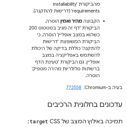
מהביקורת 'installability
requirements' (דרישות להתקנה).
הקבוצה
מהיר ואמין
הוסרה.
הביקורת 'דף זה מגיב בסטטוס 200
כשהוא במצב אופליין' הוסרה, כי
הביקורת המשופצת 'דרישות
להתקנה' כוללת בדיקה של היכולת
להשתמש באפליקציה במצב
אופליין. גם הביקורת 'טעינת הדף
ברשתות סלולריות מהירה מספיק'
הוסרה.
בעיה ב-Chromium: ‏
772558
עדכונים בחלונית הרכיבים
תמיכה באילוץ המצב של CSS
:target