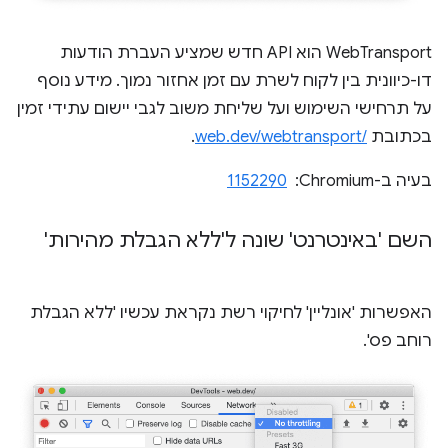
‫WebTransport הוא API חדש שמציע העברת הודעות
דו-כיוונית בין לקוח לשרת עם זמן אחזור נמוך. מידע נוסף
על תרחישי השימוש ועל שליחת משוב לגבי יישום עתידי זמין
בכתובת
web.dev/webtransport/‎
.
בעיה ב-Chromium: ‏
1152290
השם 'באינטרנט' שונה ל'ללא הגבלת מהירות'
האפשרות 'אונליין' לחיקוי רשת נקראת עכשיו 'ללא הגבלת
רוחב פס'.