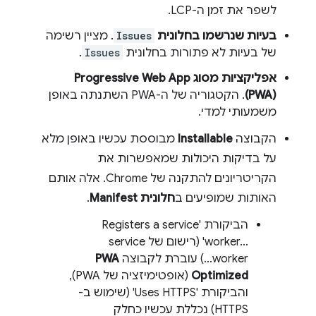
לשפר את זמן ה-LCP.
בעיות שנרשמו בחלונית
Issues
. מציין רשימה
של בעיות לא פתורות בחלונית
Issues
.
אפליקציות מסוג Progressive Web App ‏
(PWA)
. הקטגוריה של ה-PWA השתנתה באופן
משמעותי למדי.
הקבוצה
Installable
מבוססת עכשיו באופן מלא
על בדיקות היכולות שמאפשרות את
הקריטריונים להתקנה של Chrome. אלה אותם
האותות שמופיעים ב
חלונית Manifest
.
הביקורת 'Registers a service
worker…‎' (רישום של service
worker…) עוברת לקבוצה
PWA
Optimized
(אופטימיזציה של PWA),
והביקורת 'Uses HTTPS' (שימוש ב-
HTTPS) נכללת עכשיו כחלק