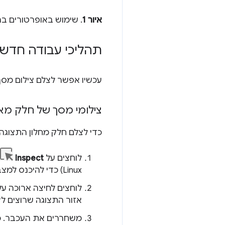
איור 1
. שימוש באופרטורים בר
תהליכי עבודה חדשי
עכשיו אפשר לצלם צילום מסך של ח
צילומי מסך של חלק מא
כדי לצלם חלק מחלון התצוגה:
לוחצים על
Inspect
Linux) כדי להיכנס למצב Inspect Element.
לוחצים לחיצה ארוכה ע
אזור התצוגה שרוצים לצ
משחררים את העכבר. כלי DevTools מוריד צילום מסך של החלק 