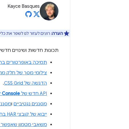
Kayce Basques
הערה:
רוצים לעזור לנו לשפר את כלי
תכונות חדשות ושינויים חדשים בכלי 
תמיכה באופרטורים ברמ
צילומי מסך של חלק מח
הדגשה של CSS Grid
.
API חדש של
Console
ל
מסננים נגטיביים
ו
מסנני 
ייבוא של קובצי HAR בחלונית
משאבי מטמון שאפשר 