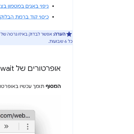
ניפוי באגים במטמון בצו
כיסוי קוד ברמת הבלוק
הערה:
אפשר לבדוק באיזו גרסה של Chrome אתם משתמשים בכתובת
כל 6 שבועות.
אופרטורים של await ברמה העליונה במסוף
המסוף
תומך עכשיו באופרטו