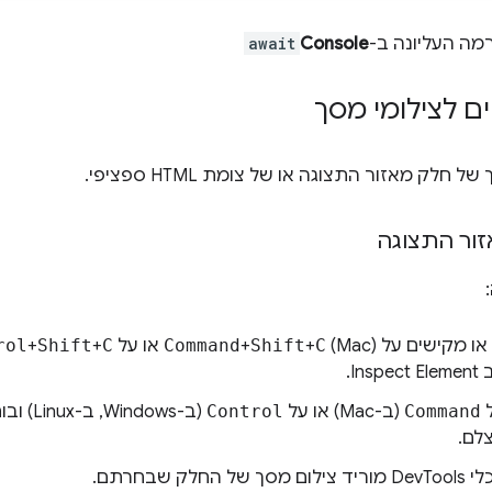
מה העליונה ב-
Console
await
ם לצילומי מסך
לק מאזור התצוגה או של צומת HTML ספציפי.
זור התצוגה
או מקישים על
(Mac) או על
C
+
Shift
+
Command
C
+
Shift
+
rol
ל
Command
(ב-Mac) או על
Control
(ב-ndows
לם.
שבחרתם.