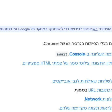
 הפיתוח?
כאן
אפשר להירשם כדי להשתתף במחקר של Google על התנהגות משתמשים.
הפיתוח בגרסה 62 של Chrome:
ה העליונה ב-
Console
.
await
לון התצוגה
ו
צילומי מסך של צמתי HTML ספציפיים
.
שליחת שאילתות לגבי אובייקטים
.
כתובות URL
ב
מסוף
.
.
Network
לראות תצוגה מקדימה שלהם
.