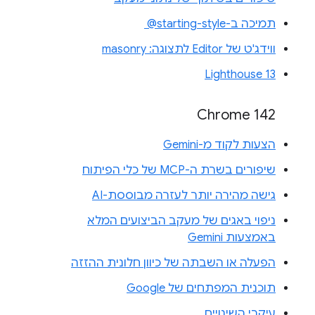
תמיכה ב-‎ @starting-style
ווידג'ט של Editor לתצוגה: masonry
Lighthouse 13
Chrome 142
הצעות לקוד מ-Gemini
שיפורים בשרת ה-MCP של כלי הפיתוח
גישה מהירה יותר לעזרה מבוססת-AI
ניפוי באגים של מעקב הביצועים המלא
באמצעות Gemini
הפעלה או השבתה של כיוון חלונית ההזזה
תוכנית המפתחים של Google
עיקרי השינויים