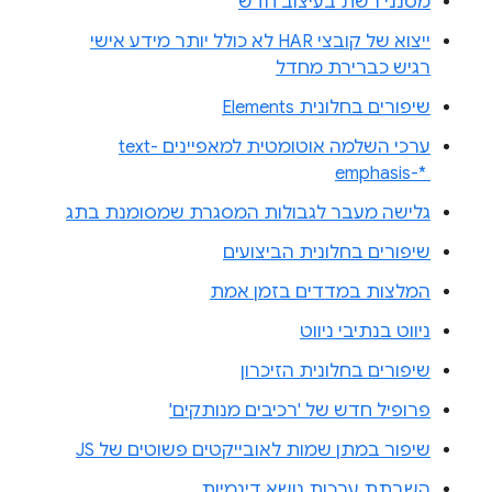
מסנני רשת בעיצוב חדש
ייצוא של קובצי HAR לא כולל יותר מידע אישי
רגיש כברירת מחדל
שיפורים בחלונית Elements
ערכי השלמה אוטומטית למאפיינים text-
emphasis-* ‎
גלישה מעבר לגבולות המסגרת שמסומנת בתג
שיפורים בחלונית הביצועים
המלצות במדדים בזמן אמת
ניווט בנתיבי ניווט
שיפורים בחלונית הזיכרון
פרופיל חדש של 'רכיבים מנותקים'
שיפור במתן שמות לאובייקטים פשוטים של JS
השבתת ערכות נושא דינמיות