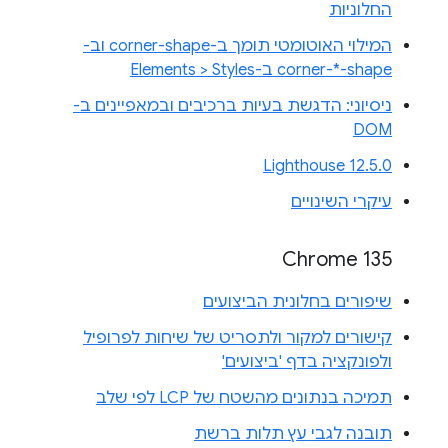
החלוניות
המילוי האוטומטי תומך ב-corner-shape וב-
corner-*-shape ב-Elements > Styles
ניסיוני: הדגשת בעיות ברכיבים ובמאפיינים ב-
DOM
Lighthouse 12.5.0
עיקרי השינויים
Chrome 135
שיפורים בחלונית הביצועים
קישורים למקור ולתסריט של שיחות לפרופיל
ולפונקציה בדף 'ביצועים'
תמיכה בנתונים מהשטח של LCP לפי שלב
תובנה לגבי עץ תלות ברשת