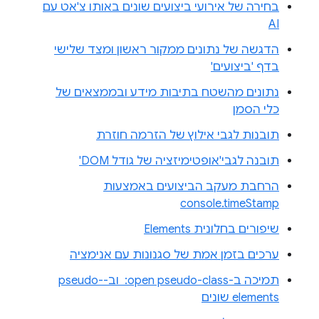
בחירה של אירועי ביצועים שונים באותו צ'אט עם
AI
הדגשה של נתונים ממקור ראשון ומצד שלישי
בדף 'ביצועים'
נתונים מהשטח בתיבות מידע ובממצאים של
כלי הסמן
תובנות לגבי אילוץ של הזרמה חוזרת
תובנה לגבי'אופטימיזציה של גודל DOM'
הרחבת מעקב הביצועים באמצעות
console.timeStamp
שיפורים בחלונית Elements
ערכים בזמן אמת של סגנונות עם אנימציה
תמיכה ב-‎ :open pseudo-class וב-pseudo-
elements שונים