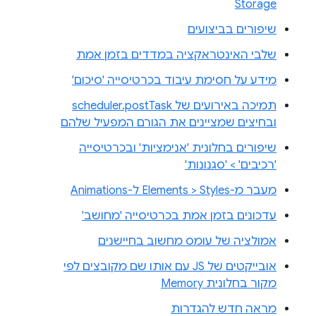
Storage
שיפורים בביצועים
שלבי האינטראקציה במדדים בזמן אמת
מידע על חסימת עיבוד בכרטיסייה 'סיכום'
תמיכה באירועים של scheduler.postTask
ובחיצים שמציינים את הגורם המפעיל שלהם
שיפורים בחלונית 'אנימציות' ובכרטיסייה
'רכיבים' > 'סגנונות'
מעבר מ-Elements > Styles ל-Animations
עדכונים בזמן אמת בכרטיסייה 'מחושב'
אמולציה של עומס מחשוב בחיישנים
אובייקטים של JS עם אותו שם מקובצים לפי
מקור בחלונית Memory
מראה חדש להגדרות