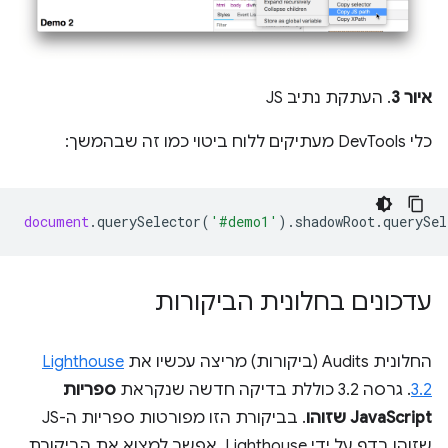
איור 3
. העתקת נתיב JS
כלי DevTools מעתיקים ללוח ביטוי כמו זה שבהמשך:
document
.
querySelector
(
'#demo1'
).
shadowRoot
.
querySel
עדכונים בחלונית הביקורות
החלונית Audits (ביקורות) מריצה עכשיו את
Lighthouse
3.2
. גרסה 3.2 כוללת בדיקה חדשה שנקראת
ספריות
JavaScript שזוהו
. בביקורת הזו מפורטות ספריות ה-JS
שזוהו בדף על ידי Lighthouse. אפשר למצוא את הביקורת