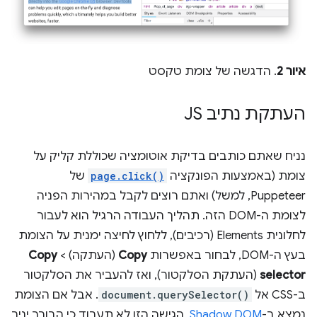
איור 2
. הדגשה של צומת טקסט
העתקת נתיב JS
נניח שאתם כותבים בדיקת אוטומציה שכוללת קליק על
צומת (באמצעות הפונקציה
page.click()
של
Puppeteer, למשל) ואתם רוצים לקבל במהירות הפניה
לצומת ה-DOM הזה. תהליך העבודה הרגיל הוא לעבור
לחלונית Elements (רכיבים), ללחוץ לחיצה ימנית על הצומת
בעץ ה-DOM, לבחור באפשרות
Copy
(העתקה) >
Copy
selector
(העתקת הסלקטור), ואז להעביר את הסלקטור
ב-CSS אל
document.querySelector()
. אבל אם הצומת
נמצא ב-
Shadow DOM
, הגישה הזו לא תעבוד כי הבורר יניב