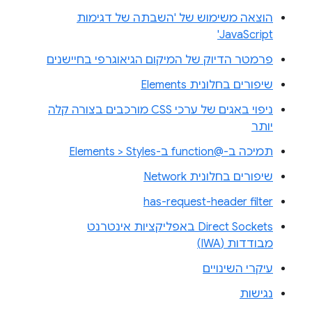
הוצאה משימוש של 'השבתה של דגימות
JavaScript'
פרמטר הדיוק של המיקום הגיאוגרפי בחיישנים
שיפורים בחלונית Elements
ניפוי באגים של ערכי CSS מורכבים בצורה קלה
יותר
תמיכה ב-@function ב-Elements > Styles
שיפורים בחלונית Network
has-request-header filter
Direct Sockets באפליקציות אינטרנט
מבודדות (IWA)
עיקרי השינויים
נגישות