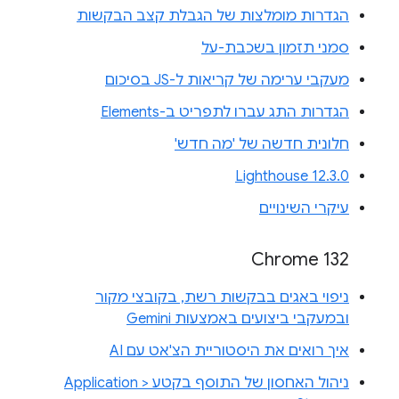
הגדרות מומלצות של הגבלת קצב הבקשות
סמני תזמון בשכבת-על
מעקבי ערימה של קריאות ל-JS בסיכום
הגדרות התג עברו לתפריט ב-Elements
חלונית חדשה של 'מה חדש'
Lighthouse 12.3.0
עיקרי השינויים
Chrome 132
ניפוי באגים בבקשות רשת, בקובצי מקור
ובמעקבי ביצועים באמצעות Gemini
איך רואים את היסטוריית הצ'אט עם AI
ניהול האחסון של התוסף בקטע Application >