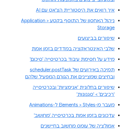
איך רואים את היסטוריית הצ'אט עם AI
ניהול האחסון של התוסף בקטע Application >
Storage
שיפורים בביצועים
שלבי האינטראקציה במדדים בזמן אמת
מידע על חסימת עיבוד בכרטיסייה 'סיכום'
תמיכה באירועים של scheduler.postTask
ובחיצים שמציינים את הגורם המפעיל שלהם
שיפורים בחלונית 'אנימציות' ובכרטיסייה
'רכיבים' > 'סגנונות'
מעבר מ-Elements > Styles ל-Animations
עדכונים בזמן אמת בכרטיסייה 'מחושב'
אמולציה של עומס מחשוב בחיישנים