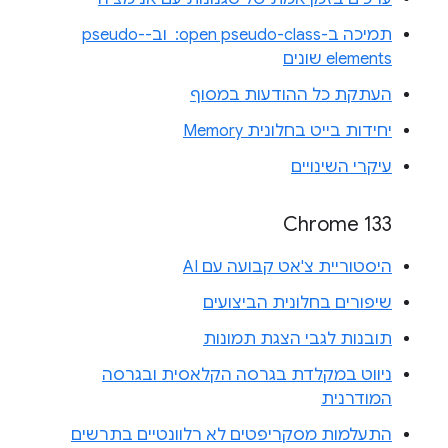
תמיכה ב-‎ :open pseudo-class וב-pseudo-
elements שונים
העתקת כל ההודעות במסוף
יחידות בייט בחלונית Memory
עיקרי השינויים
Chrome 133
היסטוריית צ'אט קבועה עם AI
שיפורים בחלונית הביצועים
תובנות לגבי הצגת תמונות
ניווט במקלדת בגרסה הקלאסית ובגרסה
המודרנית
התעלמות מסקריפטים לא רלוונטיים בתרשים