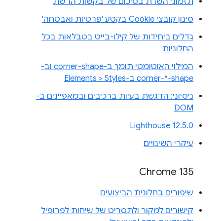
תזמוני השרת בסיכום של בקשות הרשת
סינון קובצי Cookie בקטע 'פרטיות ואבטחה'
גדלים ביחידות של קילו-בייט בטבלאות בכל
החלוניות
המילוי האוטומטי תומך ב-corner-shape וב-
corner-*-shape ב-Elements > Styles
ניסיוני: הדגשת בעיות ברכיבים ובמאפיינים ב-
DOM
Lighthouse 12.5.0
עיקרי השינויים
Chrome 135
שיפורים בחלונית הביצועים
קישורים למקור ולתסריט של שיחות לפרופיל