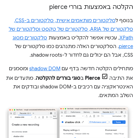
הקלטה באמצעות בוררי pierce
בנוסף ל
סלקטורים מותאמים אישית, סלקטורים ב-CSS,
סלקטורים של ARIA, סלקטורים של טקסט וסלקטורים של
XPath
, עכשיו אפשר להקליט באמצעות
סלקטורים מסוג
pierce
. הסלקטורים האלה מתנהגים כמו סלקטורים של
CSS, אבל הם יכולים גם לחדור ל-shadow roots.
מתחילים הקלטה חדשה בדף עם
shadow DOM
ומסמנים
את התיבה
Pierce
ב
סוגי בוררים להקלטה
. מתעדים את
האינטראקציה עם רכיבים ב-shadow DOM ובודקים את
השלב המתאים.