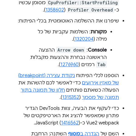
CpuProfiler::StartProfiling
מסומן עכשיו
כ-
Profiler Overhead
(
1358602
).
שיפרנו את ההשלמה האוטומטית בכלי הפיתוח:
מקורות
: השלמות עקביות של כל
מילה (
1320204
).
Console
:
Arrow down
ההצעה
הראשונה נבחרת וההצעות מקבלות
Tab
רמזים (
1276960
).
הוספנו לכלי הפיתוח
נקודת עצירה (breakpoint)
של מאזין אירועים
כדי לאפשר לכם להשהות את
הפעולה כשאתם פותחים
חלון של תמונה בתוך
תמונה של מסמך
(
1315352
).
כדי לעקוף את הבעיה, צוות DevTools הגדיר
פתרון שמאפשר להציג את הארטיפקטים של
Vue2 webpack כ-JavaScript (
).
1416562
השם של
הגדרה ב
מסוף
השתנה: הרחבת