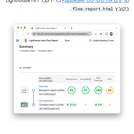
מריצים את סקריפט Puppeteer
כדי לקבל דוח Lighthouse
בקובץ
flow.report.html
.