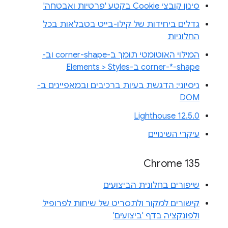
סינון קובצי Cookie בקטע 'פרטיות ואבטחה'
גדלים ביחידות של קילו-בייט בטבלאות בכל
החלוניות
המילוי האוטומטי תומך ב-corner-shape וב-
corner-*-shape ב-Elements > Styles
ניסיוני: הדגשת בעיות ברכיבים ובמאפיינים ב-
DOM
Lighthouse 12.5.0
עיקרי השינויים
Chrome 135
שיפורים בחלונית הביצועים
קישורים למקור ולתסריט של שיחות לפרופיל
ולפונקציה בדף 'ביצועים'