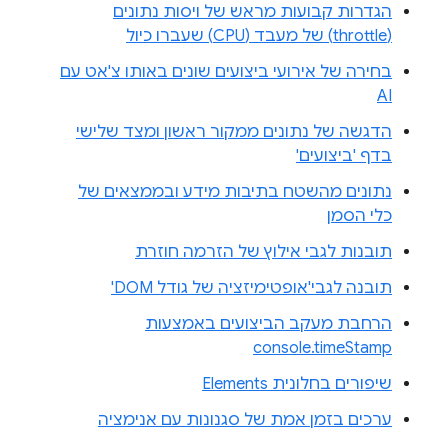
הגדרות קבועות מראש של ויסות נתונים
(throttle) של מעבד (CPU) שעברו כיול
בחירה של אירועי ביצועים שונים באותו צ'אט עם
AI
הדגשה של נתונים ממקור ראשון ומצד שלישי
בדף 'ביצועים'
נתונים מהשטח בתיבות מידע ובממצאים של
כלי הסמן
תובנות לגבי אילוץ של הזרמה חוזרת
תובנה לגבי'אופטימיזציה של גודל DOM'
הרחבת מעקב הביצועים באמצעות
console.timeStamp
שיפורים בחלונית Elements
ערכים בזמן אמת של סגנונות עם אנימציה