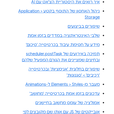
איך רואים את היסטוריית הצ'אט עם AI
ניהול האחסון של התוסף בקטע Application >
Storage
שיפורים בביצועים
שלבי האינטראקציה במדדים בזמן אמת
מידע על חסימת עיבוד בכרטיסייה 'סיכום'
תמיכה באירועים של scheduler.postTask
ובחיצים שמציינים את הגורם המפעיל שלהם
שיפורים בחלונית 'אנימציות' ובכרטיסייה
'רכיבים' > 'סגנונות'
מעבר מ-Elements > Styles ל-Animations
עדכונים בזמן אמת בכרטיסייה 'מחושב'
אמולציה של עומס מחשוב בחיישנים
אובייקטים של JS עם אותו שם מקובצים לפי