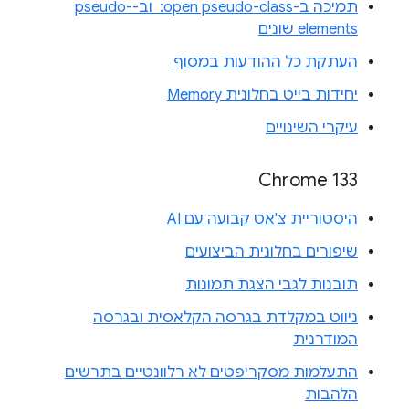
תמיכה ב-‎ :open pseudo-class וב-pseudo-
elements שונים
העתקת כל ההודעות במסוף
יחידות בייט בחלונית Memory
עיקרי השינויים
Chrome 133
היסטוריית צ'אט קבועה עם AI
שיפורים בחלונית הביצועים
תובנות לגבי הצגת תמונות
ניווט במקלדת בגרסה הקלאסית ובגרסה
המודרנית
התעלמות מסקריפטים לא רלוונטיים בתרשים
הלהבות