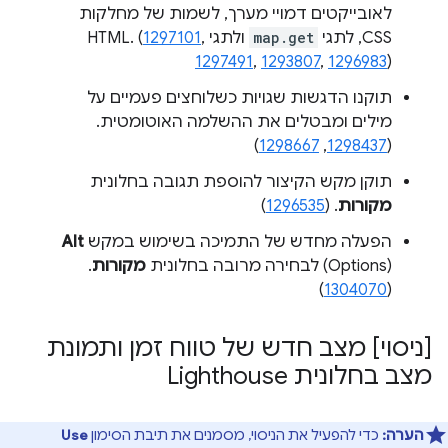
לאובייקטים דמויי מערך, לשמות של מחלקות
CSS, לתגי
map.get
ולתגי HTML. (
,
1297101
1297491
,
1293807
,
1296983
)
תוקנו הדגשות שגויות כשלוחצים פעמיים על
מילים ומבטלים את ההשלמה האוטומטית.
)
1298667
,
1298437
(
תוקן מקש הקיצור להוספת תגובה בחלונית
מקורות
. (
1296535
)
הפעלה מחדש של התמיכה בשימוש במקש
Alt
(Options) לבחירה מרובה בחלונית
מקורות
.
)
1304070
(
[ניסוי] מצב חדש של טווח זמן ותמונת
מצב בחלונית Lighthouse
הערה:
כדי להפעיל את הניסוי, מסמנים את תיבת הסימון
Use