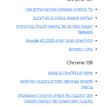
כלי פיתוח ל-Chrome אמינים ויעילים יותר
העלאת תמונות בעזרה מ-AI לעיצוב
הוספת כותרות של בקשות לטבלה בכרטיסייה
Network
החידושים העיקריים מ-Google I/O 2025
עיקרי השינויים
Chrome 138
שיפורים בחלונית הביצועים
מקורות עם קישור מקדים בתובנה 'עץ תלות
ברשת'
זמני התגובה של השרת וההפניה האוטומטית
בתובנה 'זמן הטעינה של הבקשה למסמך'