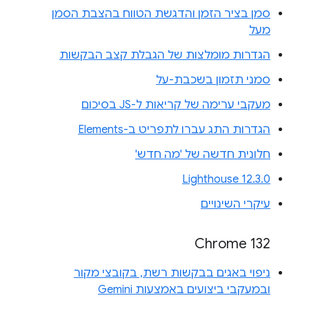
סמן בציר הזמן והדגשת הטווח בהצבת הסמן
מעל
הגדרות מומלצות של הגבלת קצב הבקשות
סמני תזמון בשכבת-על
מעקבי ערימה של קריאות ל-JS בסיכום
הגדרות התג עברו לתפריט ב-Elements
חלונית חדשה של 'מה חדש'
Lighthouse 12.3.0
עיקרי השינויים
Chrome 132
ניפוי באגים בבקשות רשת, בקובצי מקור
ובמעקבי ביצועים באמצעות Gemini