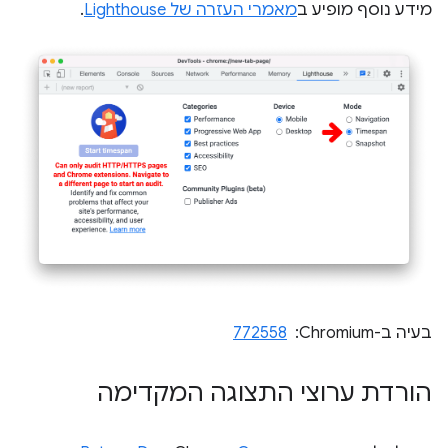
מידע נוסף מופיע ב
מאמרי העזרה של Lighthouse
.
בעיה ב-Chromium: ‏
772558
הורדת ערוצי התצוגה המקדימה