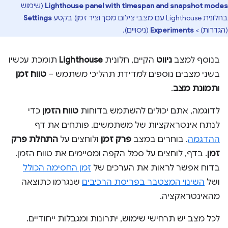
Lighthouse panel with timespan and snapshot modes
(שימוש
בחלונית Lighthouse עם מצבי צילום מסך וציר זמן) בקטע
Settings
(הגדרות) >
Experiments
(ניסויים).
בנוסף למצב
ניווט
הקיים, חלונית
Lighthouse
תומכת עכשיו
בשני מצבים נוספים למדידת תהליכי משתמש –
טווח זמן
ו
תמונת מצב
.
לדוגמה, אתם יכולים להשתמש בדוחות
טווח הזמן
כדי
לנתח אינטראקציות של משתמשים. פותחים את דף
ההדגמה
. בוחרים במצב
פרק זמן
ולוחצים על
התחלת פרק
זמן
. בדף, לוחצים על סמל הקפה ומסיימים את טווח הזמן.
בדוח אפשר לראות את הערכים של
זמן החסימה הכולל
ושל
השינוי המצטבר בפריסת הרכיבים
שנגרמו כתוצאה
מהאינטראקציה.
לכל מצב יש תרחישי שימוש, יתרונות ומגבלות ייחודיים.