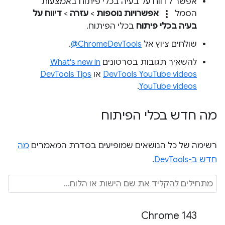
אפשר לדווח על בעיה בכלי פיתוח באמצעות
more_vert
הסמל
אפשרויות נוספות
>
עזרה
>
דיווח על
בעיה בכלי פיתוח
בכלי הפיתוח.
שולחים ציוץ אל
‎@ChromeDevTools
.
להשאיר תגובות בסרטונים
What's new in
DevTools YouTube videos
או
DevTools Tips
.
YouTube videos
מה חדש בכלי הפיתוח
רשימה של כל הנושאים שמופיעים בסדרת המאמרים
מה
חדש ב-DevTools
.
Chrome 143