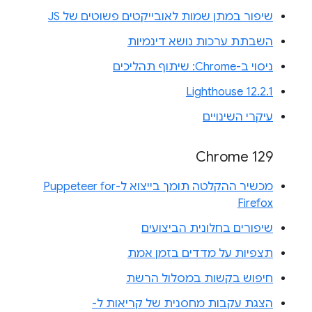
שיפור במתן שמות לאובייקטים פשוטים של JS
השבתת ערכות נושא דינמיות
ניסוי ב-Chrome: שיתוף תהליכים
Lighthouse 12.2.1
עיקרי השינויים
Chrome 129
מכשיר ההקלטה תומך בייצוא ל-Puppeteer for
Firefox
שיפורים בחלונית הביצועים
תצפיות על מדדים בזמן אמת
חיפוש בקשות במסלול הרשת
הצגת עקבות מחסנית של קריאות ל-