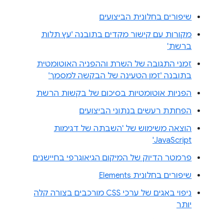
שיפורים בחלונית הביצועים
מקורות עם קישור מקדים בתובנה 'עץ תלות
ברשת'
זמני התגובה של השרת וההפניה האוטומטית
בתובנה 'זמן הטעינה של הבקשה למסמך'
הפניות אוטומטיות בסיכום של בקשות הרשת
הפחתת רעשים בנתוני הביצועים
הוצאה משימוש של 'השבתה של דגימות
JavaScript'
פרמטר הדיוק של המיקום הגיאוגרפי בחיישנים
שיפורים בחלונית Elements
ניפוי באגים של ערכי CSS מורכבים בצורה קלה
יותר