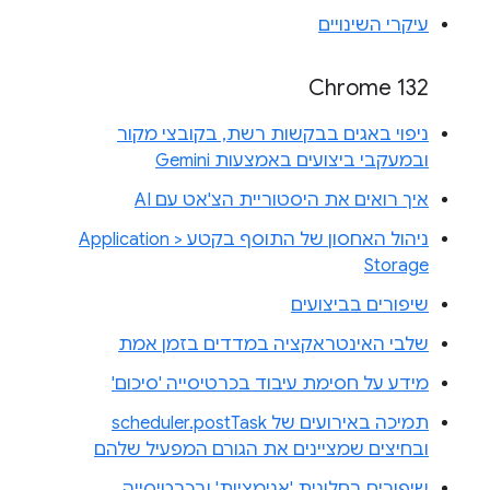
עיקרי השינויים
Chrome 132
ניפוי באגים בבקשות רשת, בקובצי מקור
ובמעקבי ביצועים באמצעות Gemini
איך רואים את היסטוריית הצ'אט עם AI
ניהול האחסון של התוסף בקטע Application >
Storage
שיפורים בביצועים
שלבי האינטראקציה במדדים בזמן אמת
מידע על חסימת עיבוד בכרטיסייה 'סיכום'
תמיכה באירועים של scheduler.postTask
ובחיצים שמציינים את הגורם המפעיל שלהם
שיפורים בחלונית 'אנימציות' ובכרטיסייה