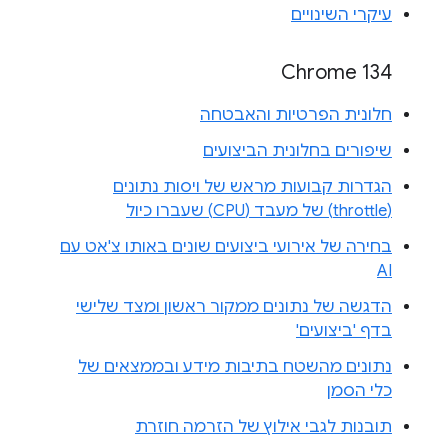
עיקרי השינויים
Chrome 134
חלונית הפרטיות והאבטחה
שיפורים בחלונית הביצועים
הגדרות קבועות מראש של ויסות נתונים
(throttle) של מעבד (CPU) שעברו כיול
בחירה של אירועי ביצועים שונים באותו צ'אט עם
AI
הדגשה של נתונים ממקור ראשון ומצד שלישי
בדף 'ביצועים'
נתונים מהשטח בתיבות מידע ובממצאים של
כלי הסמן
תובנות לגבי אילוץ של הזרמה חוזרת