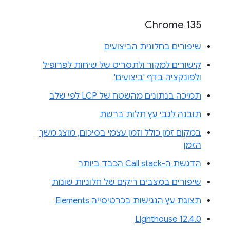
Chrome 135
שיפורים בחלונית הביצועים
קישורים למקור ולתסריט של שיחות לפרופיל
ולפונקציה בדף 'ביצועים'
תמיכה בנתונים מהשטח של LCP לפי שלב
תובנה לגבי עץ תלות ברשת
במקום זמן כולל וזמן עצמי בסיכום, מוצג משך
הזמן
הדגשת ה-Call stack הכבד ביותר
שיפורים במצבים ריקים של חלוניות שונות
תצוגת עץ הנגישות בכרטיסייה Elements
Lighthouse 12.4.0