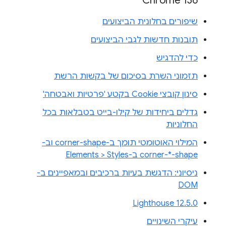
Chrome 136
שיפורים בחלונית הביצועים
תובנות חדשות לגבי הביצועים
כדי להדגיש
תזמוני השרת בסיכום של בקשות הרשת
סינון קובצי Cookie בקטע 'פרטיות ואבטחה'
גדלים ביחידות של קילו-בייט בטבלאות בכל
החלוניות
המילוי האוטומטי תומך ב-corner-shape וב-
corner-*-shape ב-Elements > Styles
ניסיוני: הדגשת בעיות ברכיבים ובמאפיינים ב-
DOM
Lighthouse 12.5.0
עיקרי השינויים