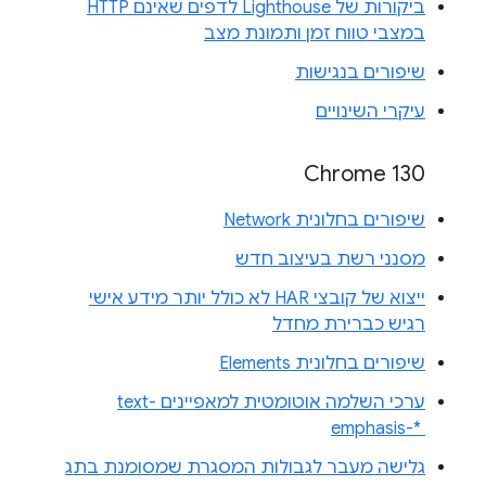
ביקורות של Lighthouse לדפים שאינם HTTP
במצבי טווח זמן ותמונת מצב
שיפורים בנגישות
עיקרי השינויים
Chrome 130
שיפורים בחלונית Network
מסנני רשת בעיצוב חדש
ייצוא של קובצי HAR לא כולל יותר מידע אישי
רגיש כברירת מחדל
שיפורים בחלונית Elements
ערכי השלמה אוטומטית למאפיינים text-
emphasis-* ‎
גלישה מעבר לגבולות המסגרת שמסומנת בתג