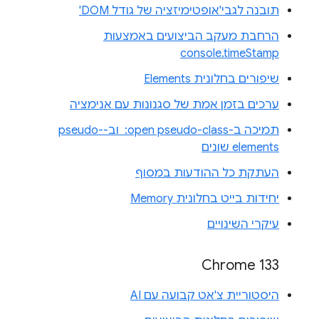
תובנה לגבי'אופטימיזציה של גודל DOM'
הרחבת מעקב הביצועים באמצעות
console.timeStamp
שיפורים בחלונית Elements
ערכים בזמן אמת של סגנונות עם אנימציה
תמיכה ב-‎ :open pseudo-class וב-pseudo-
elements שונים
העתקת כל ההודעות במסוף
יחידות בייט בחלונית Memory
עיקרי השינויים
Chrome 133
היסטוריית צ'אט קבועה עם AI