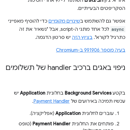
איור 4. ציון
הביצועים
השתפר ל-97 אחרי חסימת
הסקריפטים הבעייתיים.
אפשר גם להשתמש ב
שינויים מקומיים
כדי להוסיף מאפייני
async
לכל אחד מתגי ה-script, אבל "נשאיר את זה
כתרגיל לקורא".
בציוץ הזה
יש סרטון הדגמה.
בעיה מספר 991906 ב-Chromium
ניפוי באגים ברכיב handler של תשלומים
בקטע
Background Services
בחלונית
Application
יש
עכשיו תמיכה באירועים של
Payment Handler
.
עוברים לחלונית
Application
(אפליקציה).
פותחים את החלונית
Payment Handler
(טופס