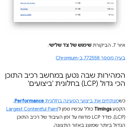
איור 7. הביקורת
שימוש של צד שלישי
.
בעיה מספר 772558 ב-Chromium
המהירות שבה נטען במחשב רכיב התוכן
הכי גדול (LCP) בחלונית 'ביצועים'
כש
מנתחים את ביצועי הטעינה בחלונית
Performance
,
הקטע
Timings
כולל עכשיו סמן ל
Largest Contentful Paint
(LCP). מדד LCP מדווח על זמן העיבוד של רכיב התוכן
הגדול ביותר שמוצג באזור התצוגה.