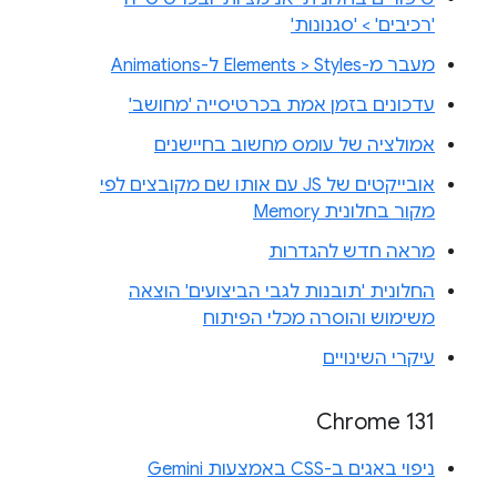
'רכיבים' > 'סגנונות'
מעבר מ-Elements > Styles ל-Animations
עדכונים בזמן אמת בכרטיסייה 'מחושב'
אמולציה של עומס מחשוב בחיישנים
אובייקטים של JS עם אותו שם מקובצים לפי
מקור בחלונית Memory
מראה חדש להגדרות
החלונית 'תובנות לגבי הביצועים' הוצאה
משימוש והוסרה מכלי הפיתוח
עיקרי השינויים
Chrome 131
ניפוי באגים ב-CSS באמצעות Gemini