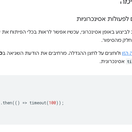
ימה
לפעולות אסינכרוניות
ביצוע באופן אסינכרוני, עכשיו אפשר לראות בכלי הפיתוח את
חלק מהסיפור.
הזו
ולוחצים על לחצן ההגדלה. מרחיבים את הודעת השגיאה ב
מ
t
אסינכרונית.
).
then
(()
=
>
timeout
(
100
));