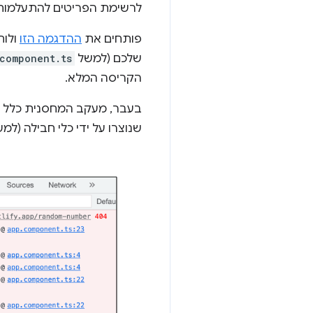
לרשימת הפריטים להתעלמות
פותחים את
ההדגמה הזו
ולוח
שלכם (למשל
component.ts
הקריסה המלא.
בעבר, מעקב המחסנית כלל ס
שנוצרו על ידי כלי חבילה (למשל, webpack) או מסגרות (למשל, Angular). לקח יותר זמן לזהות את שורש הבעי