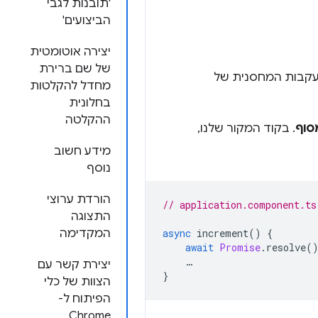
'תובנות לגבי
הביצועים'
יצירה אוטומטית
של שם ברירת
 עקבות המחסנית של
מחדל להקלטות
בחלונית
ההקלטה
סוף
. בקוד המקור שלנו,
מידע חשוב
נוסף
הורדת ערוצי
// application.component.ts
התצוגה
async
increment
()
{
המקדימה
await
Promise
.
resolve
(
…
יצירת קשר עם
}
הצוות של כלי
הפיתוח ל-
Chrome