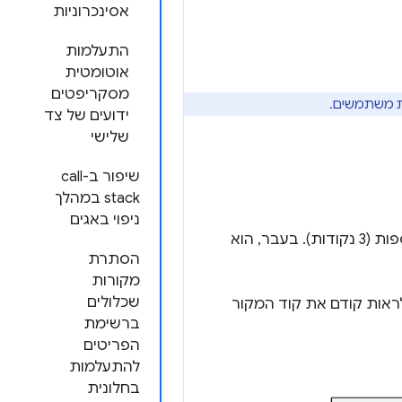
אסינכרוניות
התעלמות
אוטומטית
מסקריפטים
ידועים של צד
שלישי
שיפור ב-call
stack במהלך
ניפוי באגים
מוצגת עכשיו בתפריט סמל האפשרויות הנוספות (3 נקודות). בעבר, הוא
הסתרת
מקורות
שכלולים
ראות קודם את קוד המקור
ברשימת
הפריטים
להתעלמות
בחלונית