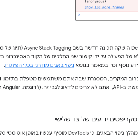
מאחורי הקלעים, בכלי DevTools הו
א של הפעולה על ידי קישור שני החלקים של הקוד האסינכרוני
ידע נוסף זמין במאמר בנושא
ניפוי באגים מודרני בכלי הפיתוח
.
רוב המקרים, המסגרת שבה אתם משתמשים מטפלת בתזמון ובב
, Angular הטמיעה את
ריפטים ידועים של צד שלישי
זיהוי בעיות בקוד מהר יותר במהלך ניפוי הבאגים, כי DevTools 