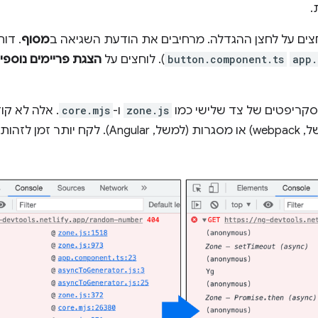
.
צים על לחצן ההגדלה. מרחיבים את הודעת השגיאה ב
מסוף
. דו
app.
button.component.ts
). לוחצים על
הצגת פריימים נוספי
קריפטים של צד שלישי כמו
zone.js
ו-
core.mjs
. אלה לא קו
ה של שגיאה.