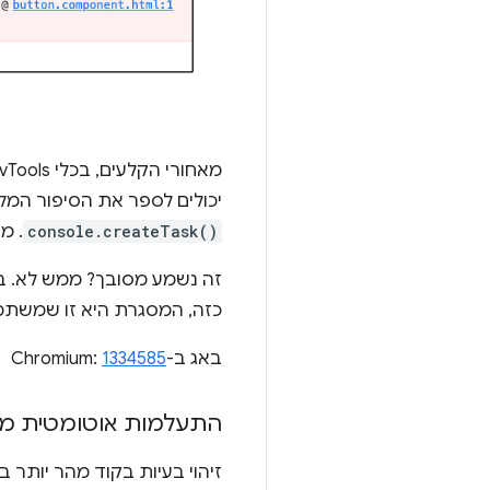
יכולים לספר את הסיפור המל
console.createTask()
. מ
זה נשמע מסובך? ממש לא. ב
כזה, המסגרת היא זו שמשתמשת ב-API, ואתם לא צריכים לדאוג לגבי זה. (לדוגמה
באג ב-Chromium:
1334585
התעלמות אוטומטית מסק