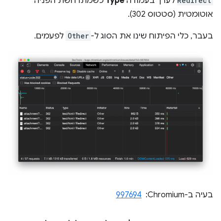
Redirect
לערך בעמודה
Type
כשמתרחשת הפניה
אוטומטית (סטטוס 302).
בעבר, כלי הפיתוח שינו את הסוג ל-
Other
לפעמים.
בעיה ב-Chromium: ‏
997694