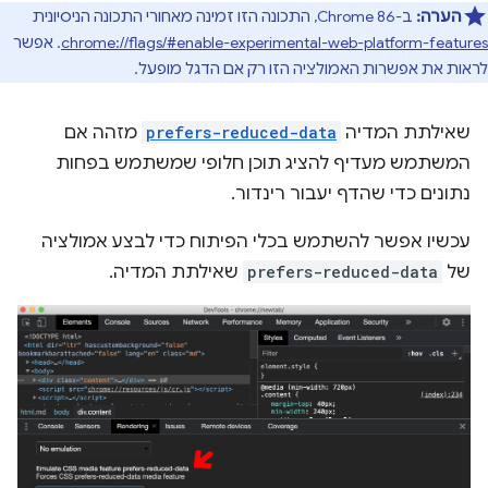
הערה:
ב-Chrome 86, התכונה הזו זמינה מאחורי התכונה הניסיונית
chrome://flags/#enable-experimental-web-platform-features
. אפשר
לראות את אפשרות האמולציה הזו רק אם הדגל מופעל.
שאילתת המדיה
prefers-reduced-data
מזהה אם
המשתמש מעדיף להציג תוכן חלופי שמשתמש בפחות
נתונים כדי שהדף יעבור רינדור.
עכשיו אפשר להשתמש בכלי הפיתוח כדי לבצע אמולציה
של
prefers-reduced-data
שאילתת המדיה.