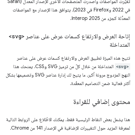
تغيّرت المواصفات وأصدرت المتصفّحات الأخرى الإصدار المعدَّل (Safari
في 2022 وFirefox في 2023). يتوافق هذا الإصدار مع المواصفات
المعدَّلة كجزء من Interop 2025.
إتاحة العرض والارتفاع كسمات عرض على عناصر
<svg>
المتداخلة
تتيح هذه الميزة تطبيق العرض والارتفاع كسمات عرض على عناصر
<svg>
المتداخلة من خلال كلّ من ترميز SVG وCSS. يمنحك هذا
النهج المزدوج مرونة أكبر، ما يتيح لك إدارة عناصر SVG وتصميمها بشكل
أكثر فعالية ضمن التصاميم المعقّدة.
محتوى إضافي للقراءة
هذا يشمل بعض النقاط الرئيسية فقط. يمكنك الاطّلاع على الروابط التالية
لمعرفة المزيد حول التغييرات الإضافية في الإصدار 141 من Chrome.