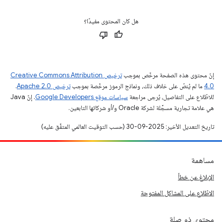
هل كان المحتوى مفيدًا؟
إنّ محتوى هذه الصفحة مرخّص بموجب
ترخيص Creative Commons Attribution
4.0‏
ما لم يُنصّ على خلاف ذلك، ونماذج الرموز مرخّصة بموجب
ترخيص Apache 2.0‏
.
للاطّلاع على التفاصيل، يُرجى مراجعة
سياسات موقع Google Developers‏
. إنّ Java
هي علامة تجارية مسجَّلة لشركة Oracle و/أو شركائها التابعين.
تاريخ التعديل الأخير: 2025-09-30 (حسب التوقيت العالمي المتفَّق عليه)
مساهمة
الإبلاغ عن خطأ
الاطّلاع على المشاكل المفتوحة
محتوى ذو صلة