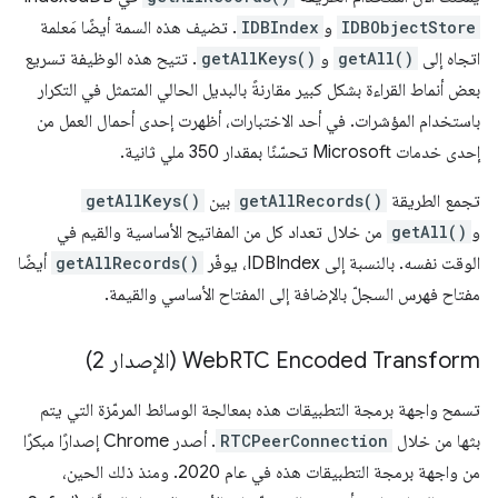
IDBObjectStore
و
IDBIndex
. تضيف هذه السمة أيضًا مَعلمة
اتجاه إلى
getAll()
و
getAllKeys()
. تتيح هذه الوظيفة تسريع
بعض أنماط القراءة بشكل كبير مقارنةً بالبديل الحالي المتمثل في التكرار
باستخدام المؤشرات. في أحد الاختبارات، أظهرت إحدى أحمال العمل من
إحدى خدمات Microsoft تحسّنًا بمقدار 350 ملي ثانية.
تجمع الطريقة
getAllRecords()
بين
getAllKeys()
و
getAll()
من خلال تعداد كل من المفاتيح الأساسية والقيم في
الوقت نفسه. بالنسبة إلى IDBIndex، يوفّر
getAllRecords()
أيضًا
مفتاح فهرس السجلّ بالإضافة إلى المفتاح الأساسي والقيمة.
RTC Encoded Transform (الإصدار 2)
Web
تسمح واجهة برمجة التطبيقات هذه بمعالجة الوسائط المرمّزة التي يتم
بثها من خلال
RTCPeerConnection
. أصدر Chrome إصدارًا مبكرًا
من واجهة برمجة التطبيقات هذه في عام 2020. ومنذ ذلك الحين،