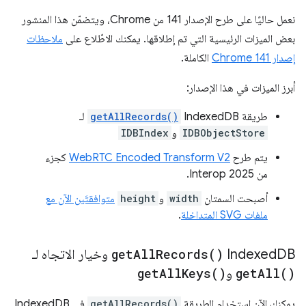
نعمل حاليًا على طرح الإصدار 141 من Chrome، ويتضمّن هذا المنشور
بعض الميزات الرئيسية التي تم إطلاقها. يمكنك الاطّلاع على
ملاحظات
إصدار Chrome 141
الكاملة.
أبرز الميزات في هذا الإصدار:
طريقة IndexedDB
getAllRecords()
لـ
IDBObjectStore
و
IDBIndex
يتم طرح
WebRTC Encoded Transform V2
كجزء
من Interop 2025.
أصبحت السمتان
width
و
height
متوافقتَين الآن مع
ملفات SVG المتداخلة
.
DB
‫Indexed
)
Records(
All
get
وخيار الاتجاه لـ
)
All(
get
و
)
Keys(
All
get
يمكنك الآن استخدام الطريقة
getAllRecords()
في IndexedDB