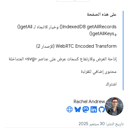
على هذه الصفحة
‫IndexedDB getAllRecords() وخيار الاتجاه لـ getAll()
وgetAllKeys()
WebRTC Encoded Transform (الإصدار 2)
إتاحة العرض والارتفاع كسمات عرض على عناصر <svg> المتداخلة
محتوى إضافي للقراءة
اشتراك
Rachel Andrew
تاريخ النشر: 30 سبتمبر 2025