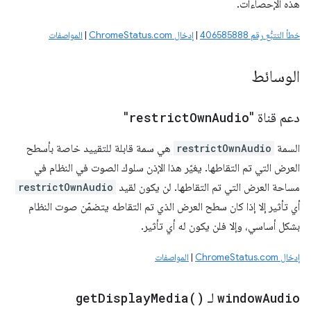
هذه الإحصاءات.
خطأ التتبُّع رقم 406585888
|
إدخال ChromeStatus.com
|
المواصفات
الوسائط
دعم قناة "
Audio
Own
restrict
"
السمة
restrictOwnAudio
هي سمة قابلة للتقييد خاصة بأسطح
العرض التي تم التقاطها. يغيّر هذا الإذن سلوك الصوت في النظام في
مساحة العرض التي تم التقاطها. لن يكون لقيد
restrictOwnAudio
أي تأثير إلا إذا كان سطح العرض الذي تم التقاطه يتضمّن صوت النظام
بشكل أساسي، وإلا فلن يكون له أي تأثير.
إدخال ChromeStatus.com
|
المواصفات
Audio
window
لـ
)
Media(
Display
get