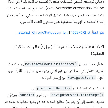
ويمكن توسيعه ليشمل تنسيقات متعددة لمستندات التعريف (مثل ISO
mDoc وW3C verifiable credential)، كما يتيح استخدام تطبيقات
متعددة للمحفظة. يضيف هذا التعديل آليات للمساعدة في الحدّ من خطر
إساءة استخدام الهوية الحقيقية على مستوى النظام الأساسي.
تتبُّع الخطأ رقم 40257092
|
إدخال ChromeStatus.com
|
المواصفات
Navigation API: التنفيذ المؤجّل (معالجات ما قبل
التنفيذ)
عادةً، عند استدعاء
navigateEvent.intercept()
، يتم تنفيذ
عملية التنقّل التي تم اعتراضها (وبالتالي يتم تعديل عنوان URL) بمجرد
انتهاء
NavigateEvent
من إرسال البيانات.
تضيف هذه الميزة خيار
precommitHandler
إلى
navigateEvent.intercept()
، على غرار
handler
. ويؤجّل
عملية التنفيذ إلى أن يتم حلّ معالج الحدث هذا (وجميع معالجات الأحداث