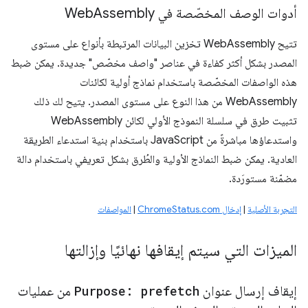
أدوات الوصف المخصّصة في Web
Assembly
تتيح WebAssembly تخزين البيانات المرتبطة بأنواع على مستوى
المصدر بشكل أكثر كفاءة في عناصر "واصف مخصّص" جديدة. يمكن ضبط
هذه الواصفات المخصّصة باستخدام نماذج أولية لكائنات
WebAssembly من هذا النوع على مستوى المصدر. يتيح لك ذلك
تثبيت طرق في سلسلة النموذج الأولي لكائن WebAssembly
واستدعاؤها مباشرةً من JavaScript باستخدام بنية استدعاء الطريقة
العادية. يمكن ضبط النماذج الأولية والطُرق بشكل تعريفي باستخدام دالة
مضمّنة مستورَدة.
التجربة الأصلية
|
إدخال ChromeStatus.com
|
المواصفات
الميزات التي سيتم إيقافها نهائيًا وإزالتها
إيقاف إرسال عنوان
Purpose: prefetch
من عمليات