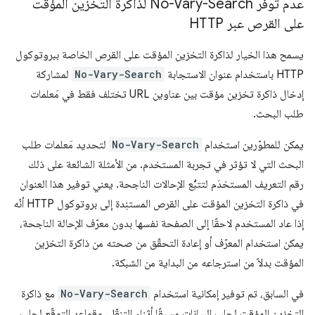
عدم توفّر No-Vary-Search لذاكرة التخزين المؤقت
على القرص عبر HTTP
يسمح هذا الخيار لذاكرة التخزين المؤقت على القرص الخاصة ببروتوكول
HTTP باستخدام عنوان الاستجابة
No-Vary-Search
لمشاركة
إدخال ذاكرة تخزين مؤقت بين عناوين URL تختلف فقط في مَعلمات
طلب البحث.
يمكن للمطوّرين استخدام
No-Vary-Search
لتحديد مَعلمات طلب
البحث التي لا تؤثر في تجربة المستخدم. من الأمثلة الشائعة على ذلك
رقم التعريف المستخدَم لتتبُّع الإحالات الناجحة. يعني توفير هذا العنوان
في ذاكرة التخزين المؤقت على القرص المستنِدة إلى بروتوكول HTTP أنّه
إذا عاد المستخدم لاحقًا إلى الصفحة نفسها بدون معرّف الإحالة الناجحة،
يمكن استخدام المعرّف أو إعادة التحقّق من صحته من ذاكرة التخزين
المؤقت بدلاً من استرجاعه من البداية من الشبكة.
في السابق، تم توفير إمكانية استخدام
No-Vary-Search
مع ذاكرة
التخزين المؤقت لجلب البيانات مسبقًا أثناء التنقّل، وقواعد التوقّع لجلب