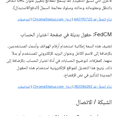
الأخرى التي تسبق التنفيذ)، كما يسمح للمعالج بتغيير عنوان URL الخاص
بالتنقّل ومعلوماته وحالته وسلوك معالجة السجلّ (الدفع/الاستبدال).
تتبُّع الخطأ رقم 440190720
|
إدخال ChromeStatus.com
|
المواصفات
CM: حقول بديلة في صفحة اختيار الحساب
Fed
تضيف هذه السمة إمكانية استخدام أرقام الهواتف وأسماء المستخدمين،
بالإضافة إلى الاسم الكامل وعنوان البريد الإلكتروني للمستخدم أو بدلاً
منهما، كمعرّفات لتوضيح الحسابات في أداة اختيار الحساب. بالإضافة إلى
ذلك، يتيح هذا التعديل للمواقع الإلكترونية استخدام هذه الحقول
الجديدة للتأثير في نص الإفصاح.
تتبُّع الخطأ رقم 382086282
|
إدخال ChromeStatus.com
|
المواصفات
الشبكة
/
الاتصال