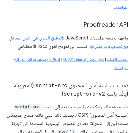
المواصفات
Proofreader API
واجهة برمجة تطبيقات JavaScript
للتدقيق اللغوي في النص المدخل
مع تصحيحات مقترَحة
، تستند إلى نموذج لغوي للذكاء الاصطناعي
التجربة الأصلية
|
تتبُّع الخطأ رقم 403313556
|
إدخال ChromeStatus.com
|
المواصفات
تمديد سياسة أمان المحتوى
script-src
(المعروفة
أيضًا باسم
script-src-v2
)
تضيف هذه الميزة كلمات رئيسية جديدة إلى توجيه
script-src
"سياسة أمان المحتوى" (CSP). يضيف ذلك آليتَي قائمة سماح جديدتَين
مستندتَين إلى التجزئة: مصادر النصوص البرمجية المستندة إلى تجزئة
عناوين URL ومحتوى الدالتَين
eval()
والدوال المشابهة للدالة