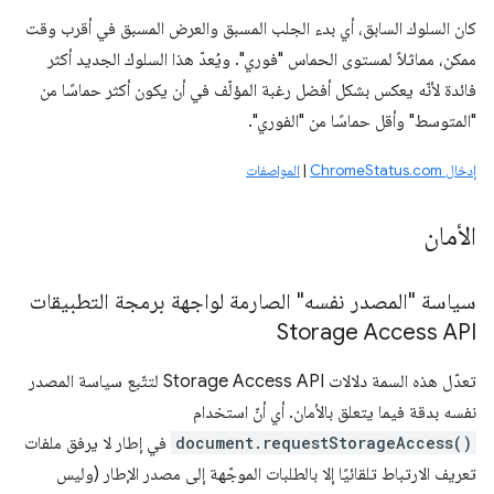
كان السلوك السابق، أي بدء الجلب المسبق والعرض المسبق في أقرب وقت
ممكن، مماثلاً لمستوى الحماس "فوري". ويُعدّ هذا السلوك الجديد أكثر
فائدة لأنّه يعكس بشكل أفضل رغبة المؤلّف في أن يكون أكثر حماسًا من
"المتوسط" وأقل حماسًا من "الفوري".
إدخال ChromeStatus.com
|
المواصفات
الأمان
سياسة "المصدر نفسه" الصارمة لواجهة برمجة التطبيقات
Storage Access API
تعدّل هذه السمة دلالات Storage Access API لتتّبع سياسة المصدر
نفسه بدقة فيما يتعلق بالأمان. أي أنّ استخدام
document.requestStorageAccess()
في إطار لا يرفق ملفات
تعريف الارتباط تلقائيًا إلا بالطلبات الموجّهة إلى مصدر الإطار (وليس