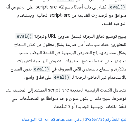
eval()
. يُشار إلى ذلك أحيانًا باسم script-src-v2، على الرغم من أنّه
متوافق مع الإصدارات القديمة من script-src الحالية، ويستخدم
التوجيه نفسه.
يتيح توسيع نطاق التجزئة ليشمل عناوين URL وتجزئة
eval()
للمطوّرين إعداد سياسات أمان صارمة بشكل معقول من خلال السماح
بشكل محدود بإدراج النصوص البرمجية في القائمة البيضاء حسب
تجزئتها حتى عندما تخضع محتويات النصوص البرمجية لتغييرات
متكرّرة، والسماح بالمحتوى الآمن المعروف في
eval()
بدون السماح
بالاستخدام غير الخاضع للرقابة لـ
eval()
على نطاق واسع.
تتجاهل الكلمات الرئيسية الجديدة script-src المستند إلى المضيف عند
توفيرها. يتيح ذلك أن يكون عنوان واحد متوافقًا مع المتصفّحات التي
تنفّذ الكلمات الرئيسية الجديدة أو لا تنفّذها.
تتبُّع الخطأ رقم 392657736
|
إدخال ChromeStatus.com
|
المواصفات