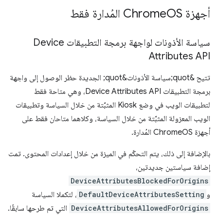
أجهزة Chrome
OS المُدارة فقط
سياسة الأذونات لواجهة برمجة التطبيقات Device
Attributes API
تتيح &quot;سياسة الأذونات&quot; الجديدة حظر الوصول إلى واجهة
برمجة التطبيقات Device Attributes API، وهي متاحة فقط
لتطبيقات الويب في وضع Kiosk المثبَّتة من خلال السياسة وتطبيقات
الويب المعزولة المثبَّتة من خلال السياسة، وكلاهما متاحان فقط على
أجهزة ChromeOS المُدارة.
بالإضافة إلى ذلك، يتم التحكّم في الميزة من خلال إعدادات المحتوى. تمت
إضافة سياستين جديدتين،
DeviceAttributesBlockedForOrigins
و
DefaultDeviceAttributesSetting
، لتكملا السياسة
DeviceAttributesAllowedForOrigins
التي تم طرحها سابقًا.