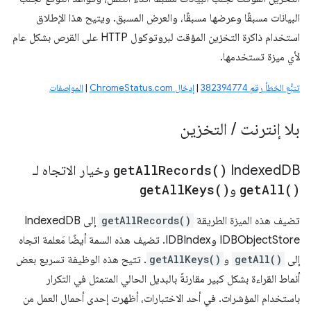
البيانات مسبقًا وعرضها مسبقًا، والعرض المسبق. ويتيح هذا الإطلاق
استخدام ذاكرة التخزين المؤقت لبروتوكول HTTP على القرص بشكل عام
لأي ميزة تستخدمها.
تتبُّع الخطأ رقم 382394774
|
إدخال ChromeStatus.com
|
المواصفات
بلا إنترنت
/
التخزين
DB
‫Indexed
)
Records(
All
get
وخيار الاتجاه لـ
)
All(
get
و
)
Keys(
All
get
تضيف هذه الميزة الطريقة
getAllRecords()
إلى IndexedDB
IDBObjectStore وIDBIndex. تضيف هذه السمة أيضًا مَعلمة اتجاه
إلى
getAll()
و
getAllKeys()
. تتيح هذه الوظيفة تسريع بعض
أنماط القراءة بشكل كبير مقارنةً بالبديل الحالي المتمثل في التكرار
باستخدام المؤشرات. في أحد الاختبارات، أظهرت إحدى أحمال العمل من