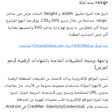
<svg>
متداخلة
تتيح هذه الميزة تطبيق
width
و
height
كسمات عرض على عناصر
<svg>
متداخلة من خلال ترميز SVG وCSS. يوفّر هذا النهج المزدوج
مرونة أكبر للمطوّرين، ما يتيح لهم إدارة عناصر SVG وتصميمها بفعالية
أكبر ضمن التصاميم المعقّدة.
تتبُّع الخطأ رقم 40409865
|
إدخال ChromeStatus.com
|
المواصفات
واجهة برمجة التطبيقات الخاصة بالشهادات الرقمية (دعم
العرض)
تسترد المواقع الإلكترونية بيانات الاعتماد من تطبيقات المحفظة الرقمية
على الأجهزة الجوّالة باستخدام مجموعة متنوعة من الآليات، مثل معالجات
عناوين URL المخصّصة ومسح رموز الاستجابة السريعة ضوئيًا. تتيح
هذه الميزة للمواقع الإلكترونية طلب معلومات الهوية من المحافظ
باستخدام نظام
IdentityCredential
CredMan في Android.