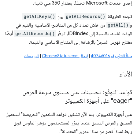
إحدى خدمات Microsoft تحسّنًا بمقدار 350 ملي ثانية.
تجمع الطريقة
getAllRecords()
بين
getAllKeys()
و
getAll()
من خلال تعداد كل من المفاتيح الأساسية والقيم في
الوقت نفسه. بالنسبة إلى IDBIndex، توفّر
getAllRecords()
أيضًا
مفتاح فهرس السجلّ بالإضافة إلى المفتاح الأساسي والقيمة.
خطأ التتبُّع رقم 40746016
|
إدخال ChromeStatus.com
|
المواصفات
الأداء
قواعد التوقّع: تحسينات على مستوى سرعة العرض
"eager" على أجهزة الكمبيوتر
على أجهزة الكمبيوتر، يتم الآن تشغيل قواعد التخمين "الحريصة" للتحميل
المسبق والعرض المسبق عندما يمرّر المستخدمون مؤشر الماوس فوق
رابط لمدة أقصر من مدة التمرير "المعتدلة".