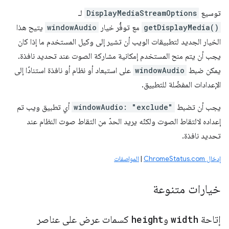
توسيع
DisplayMediaStreamOptions
لـ
getDisplayMedia()
مع توفُّر خيار
windowAudio
يتيح هذا
الخيار الجديد لتطبيقات الويب أن تشير إلى وكيل المستخدم ما إذا كان
يجب أن يتم منح المستخدم إمكانية مشاركة الصوت عند تحديد نافذة.
يمكن ضبط
windowAudio
على استبعاد أو نظام أو نافذة استنادًا إلى
الإعدادات المفضّلة للتطبيق.
يجب أن تضبط
windowAudio: "exclude"
أي تطبيق ويب تم
إعداده لالتقاط الصوت ولكنّه يريد الحدّ من التقاط صوت النظام عند
تحديد نافذة.
إدخال ChromeStatus.com
|
المواصفات
خيارات متنوعة
إتاحة
width
و
height
كسمات عرض على عناصر