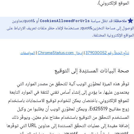
الموقع الإلكتروني).
ملاحظة:
قد تظل سياسة
أو &quot;عناوين
CookiesAllowedForUrls
الوصول إلى مساحة التخزين&quot; مستخدَمة لإلغاء حظر ملفات تعريف الارتباط على
المواقع الإلكترونية المختلفة.
تتبُّع الخطأ رقم 379030052
|
إدخال ChromeStatus.com
|
المواصفات
صحة البيانات المستنِدة إلى التوقيع
توفّر هذه الميزة لمطوّري الويب آلية للتحقّق من مصدر الموارد التي
يعتمدون عليها، ما يؤدي إلى إنشاء أساس تقني للثقة في الموارد التابعة
للموقع الإلكتروني. باختصار، يمكن للخوادم توقيع الاستجابات باستخدام
زوج مفاتيح Ed25519، ويمكن لمطوّري الويب أن يطلبوا من وكيل
المستخدم التحقّق من التوقيع باستخدام مفتاح عام معيّن. ويوفّر ذلك
إضافة مفيدة إلى عمليات التحقّق المستندة إلى عناوين URL التي توفّرها