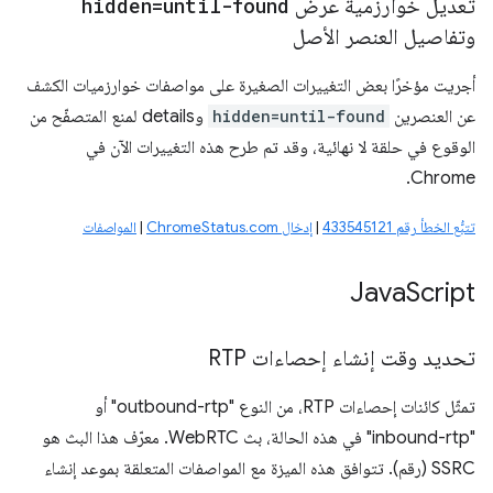
تعديل خوارزمية عرض
hidden=until-found
وتفاصيل العنصر الأصل
أجريت مؤخرًا بعض التغييرات الصغيرة على مواصفات خوارزميات الكشف
عن العنصرين
hidden=until-found
وdetails لمنع المتصفّح من
الوقوع في حلقة لا نهائية، وقد تم طرح هذه التغييرات الآن في
Chrome.
تتبُّع الخطأ رقم 433545121
|
إدخال ChromeStatus.com
|
المواصفات
Java
Script
تحديد وقت إنشاء إحصاءات RTP
تمثّل كائنات إحصاءات RTP، من النوع "outbound-rtp" أو
"inbound-rtp" في هذه الحالة، بث WebRTC. معرّف هذا البث هو
SSRC (رقم). تتوافق هذه الميزة مع المواصفات المتعلقة بموعد إنشاء