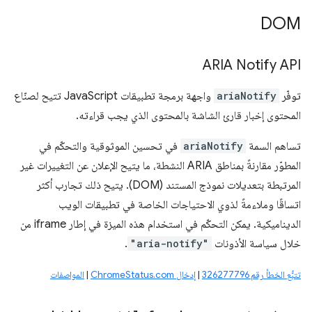
DOM
ARIA Notify API
توفّر
ariaNotify
واجهة برمجة تطبيقات JavaScript تتيح لصنّاع
المحتوى إخبار قارئ الشاشة بالمحتوى الذي يجب قراءته.
تساهم السمة
ariaNotify
في تحسين الموثوقية والتحكّم في
المطوّر مقارنةً بمناطق ARIA النشطة، ما يتيح الإعلان عن التغييرات غير
المرتبطة بتعديلات نموذج المستند (DOM). يتيح ذلك تجارب أكثر
اتساقًا وملاءمةً لذوي الاحتياجات الخاصة في تطبيقات الويب
الديناميكية. يمكن التحكّم في استخدام هذه الميزة في إطار iframe من
خلال سياسة الأذونات
"aria-notify"
.
تتبُّع الخطأ رقم 326277796
|
إدخال ChromeStatus.com
|
المواصفات