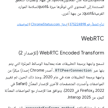
&quot;سياسة أمان المحتوى&quot; من جهة، وعمليات التحقّق
المستندة إلى المحتوى التي توفّرها ميزة &quot;سلامة الموارد
الفرعية&quot; من جهة أخرى.
تتبُّع الخطأ رقم 375224898
|
إدخال ChromeStatus.com
|
المواصفات
Web
RTC
RTC Encoded Transform (الإصدار 2)
Web
تسمح واجهة برمجة التطبيقات هذه بمعالجة الوسائط المرمّزة التي يتم
بثها عبر
RTCPeerConnection
. أصدر Chrome إصدارًا مبكرًا من
واجهة برمجة التطبيقات هذه في عام 2020. ومنذ ذلك الحين، تم تغيير
المواصفات وأصدرت المتصفحات الأخرى الإصدار المعدَّل (Safari في
2022 وFirefox في 2023). يتوافق هذا الإصدار مع المواصفات المعدَّلة
كجزء من Interop 2025.
generateKeyFrame method