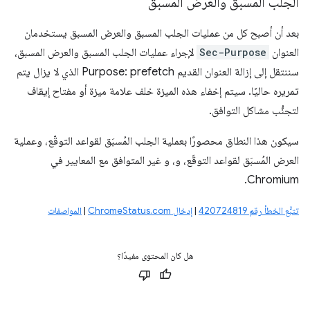
الجلب المسبق والعرض المسبق
بعد أن أصبح كل من عمليات الجلب المسبق والعرض المسبق يستخدمان
العنوان
Sec-Purpose
لإجراء عمليات الجلب المسبق والعرض المسبق،
سننتقل إلى إزالة العنوان القديم Purpose: prefetch الذي لا يزال يتم
تمريره حاليًا. سيتم إخفاء هذه الميزة خلف علامة ميزة أو مفتاح إيقاف
لتجنُّب مشاكل التوافق.
سيكون هذا النطاق محصورًا بعملية الجلب المُسبَق لقواعد التوقّع، وعملية
العرض المُسبَق لقواعد التوقّع، و
، و
غير المتوافق مع المعايير في
Chromium.
تتبُّع الخطأ رقم 420724819
|
إدخال ChromeStatus.com
|
المواصفات
هل كان المحتوى مفيدًا؟