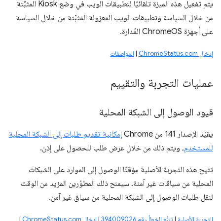
يتم تفعيل هذه الميزة تلقائيًا لتطبيقات الويب في وضع Kiosk المثبَّتة
من خلال السياسة وتطبيقات الويب المعزولة المثبَّتة من خلال السياسة
على أجهزة ChromeOS المُدارة.
إدخال ChromeStatus.com
|
المواصفات
عمليات التجربة والتقييم
قيود الوصول إلى الشبكة المحلية
يقيّد الإصدار 141 من Chrome
إمكانية تقديم طلبات إلى الشبكة المحلية
للمستخدم
، ويتم ذلك من خلال عرض طلب للحصول على إذن.
تتيح هذه التجربة الأصلية مؤقتًا الوصول إلى الموارد على الشبكات
المحلية من سياقات غير آمنة. سيمنح ذلك المطوّرين المزيد من الوقت
لنقل طلبات الوصول إلى الشبكة المحلية من سياق غير آمن.
التجربة الأصلية
|
تتبُّع الخطأ رقم 394009026
|
إدخال ChromeStatus.com
|