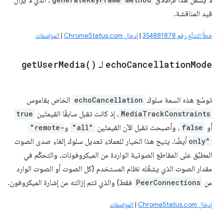
لا يشمل هذا الإطلاق
، الذي لا يزال
قيد المناقشة.
خطأ التتبُّع رقم 354881878
|
إدخال ChromeStatus.com
|
المواصفات
Mode
Cancellation
echo
لـ
)
Media(
User
get
توسّع هذه السمة سلوك
echoCancellation
الخاص بقاموس
MediaTrackConstraints
، إذ كانت تقبل سابقًا القيمتَين
true
أو
false
، وأصبحت تقبل الآن القيمتَين
"all"
و
"remote-
only"
أيضًا. يتيح هذا الخيار للعملاء تعديل سلوك إلغاء صدى الصوت
المطبَّق على المقاطع الصوتية الواردة من الميكروفونات، والتحكّم في
مقدار الصوت الذي يشغّله نظام المستخدم (كل الصوت أو الصوت الوارد
من
PeerConnections
فقط) والذي تتم إزالته من إشارة الميكروفون.
إدخال ChromeStatus.com
|
المواصفات