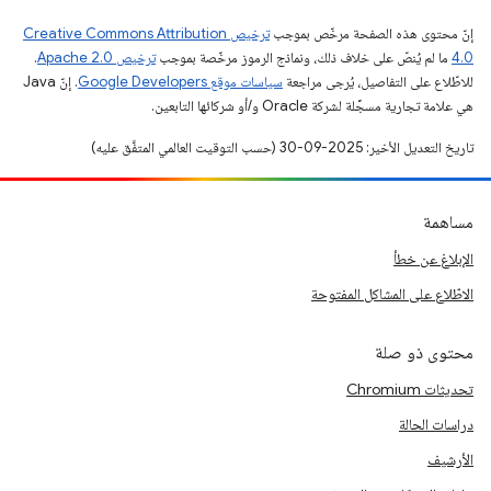
إنّ محتوى هذه الصفحة مرخّص بموجب
ترخيص Creative Commons Attribution
4.0‏
ما لم يُنصّ على خلاف ذلك، ونماذج الرموز مرخّصة بموجب
ترخيص Apache 2.0‏
.
للاطّلاع على التفاصيل، يُرجى مراجعة
سياسات موقع Google Developers‏
. إنّ Java
هي علامة تجارية مسجَّلة لشركة Oracle و/أو شركائها التابعين.
تاريخ التعديل الأخير: 2025-09-30 (حسب التوقيت العالمي المتفَّق عليه)
مساهمة
الإبلاغ عن خطأ
الاطّلاع على المشاكل المفتوحة
محتوى ذو صلة
تحديثات Chromium
دراسات الحالة
الأرشيف