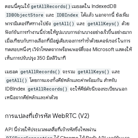
ตอนนี้คุณใช้
getAllRecords()
เมธอดใน IndexedDB
IDBObjectStore
และ
IDBIndex
ได้แล้ว นอกจากนี้ ยังเพิ่ม
พารามิเตอร์ทิศทางไปยัง
getAll()
และ
getAllKeys()
ด้วย
ฟังก์ชันการทำงานนี้ช่วยให้รูปแบบการอ่านบางอย่างเร็วขึ้นอย่างมาก
เมื่อเทียบกับทางเลือกที่มีอยู่เดิมของการทำซ้ำด้วยเคอร์เซอร์ ในการ
ทดสอบหนึ่งๆ เวิร์กโหลดจากพร็อพเพอร์ตี้ของ Microsoft แสดงให้
เห็นการปรับปรุง 350 มิลลิวินาที
เมธอด
getAllRecords()
จะรวม
getAllKeys()
และ
getAll()
โดยการแจงทั้งคีย์หลักและค่าพร้อมกัน สำหรับ
IDBIndex
getAllRecords()
จะให้คีย์ดัชนีของระเบียนนอก
เหนือจากคีย์หลักและค่าด้วย
การแปลงที่เข้ารหัส Web
RTC (V2)
API นี้ช่วยให้ประมวลผลสื่อที่เข้ารหัสซึ่งไหลผ่าน