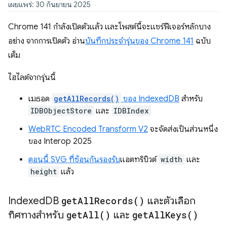
เผยแพร่: 30 กันยายน 2025
Chrome 141 กำลังเปิดตัวแล้ว และโพสต์นี้จะแชร์ฟีเจอร์หลักบาง
อย่าง จากการเปิดตัว อ่าน
บันทึกประจำรุ่นของ Chrome 141
ฉบับ
เต็ม
ไฮไลต์จากรุ่นนี้
เมธอด
getAllRecords()
ของ IndexedDB
สำหรับ
IDBObjectStore
และ
IDBIndex
WebRTC Encoded Transform V2
จะจัดส่งเป็นส่วนหนึ่ง
ของ Interop 2025
ตอนนี้ SVG ที่ซ้อนกันรองรับ
แอตทริบิวต์
width
และ
height
แล้ว
Indexed
DB
get
All
Records(
)
และตัวเลือก
ทิศทางสำหรับ
get
All(
)
และ
get
All
Keys(
)