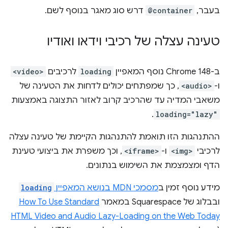
בעבר,
@container
דרש סוג מאגר בנוסף לשם.
טעינה עצלה של רכיבי וידאו ואודיו
ב-Chrome 148 נוסף המאפיין
loading
לרכיבים
<video>
ו-
<audio>
, כך שמפתחים יכולים לדחות את הטעינה של
משאבי המדיה עד שהרכיב קרוב לאזור התצוגה באמצעות
.
loading="lazy"
ההתנהגות הזו תואמת להתנהגות הקיימת של טעינה עצלה
לרכיבי
<img>
ו-
<iframe>
, וכך משפרת את ביצועי טעינת
הדף ומצמצמת את השימוש בנתונים.
מידע נוסף זמין ב
מסמכי MDN בנושא המאפיין
loading
ובבלוג של Squarespace במאמר
How To Use Standard
HTML Video and Audio Lazy-Loading on the Web Today