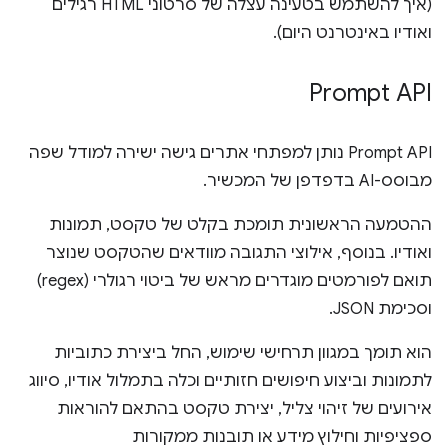
(איך להשתמש בטעינה עצלה של סרטוני HTML רגילים
ואודיו באינטרנט היום).
‫Prompt API
‫Prompt API נותן למפתחי אתרים גישה ישירה למודל שפה
מבוסס-AI בדפדפן של המכשיר.
ההטמעה הראשונית תומכת בקלט של טקסט, תמונות
ואודיו. בנוסף, אילוצי התגובה מוודאים שהטקסט שנוצר
תואם לפורמטים מוגדרים מראש של ביטוי רגולרי (regex)
וסכימת JSON.
הוא תומך במגוון תרחישי שימוש, החל ביצירת כתוביות
לתמונות וביצוע חיפושים חזותיים וכלה בתמלול אודיו, סיווג
אירועים של זיהוי צליל, יצירת טקסט בהתאם להוראות
ספציפיות וחילוץ מידע או תובנות ממקורות