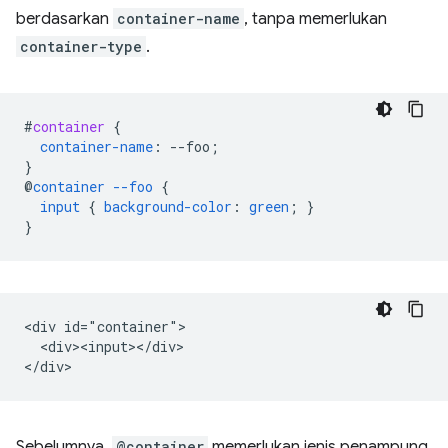
berdasarkan
container-name
, tanpa memerlukan
container-type
.
#
container
{
container-name
:
--
foo
;
}
@
container
--foo
{
input
{
background-color
:
green
;
}
}
<div id="container">

  <div><input></div>

Sebelumnya,
@container
memerlukan jenis penampung