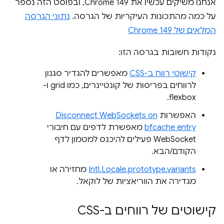
אנחנו משיקים עכשיו את Chrome 149, ובפוסט הזה נספר
על כמה מהתכונות העיקריות של הגרסה.
נתוני הגרסה
המלאים של Chrome 149
נקודות חשובות בגרסה הזו:
קישוטי רווח ב-CSS
מאפשרים להגדיר סגנון
לרווחים בפריסות של קונטיינרים, כמו grid ו-
flexbox.
האפשרות
Disconnect WebSockets on
bfcache entry
מאפשרת לדפים עם חיבורי
WebSocket פעילים להיכנס למטמון לדף
הקודם/הבא.
Intl.Locale.prototype.variants
מחזירה או
מגדירה את הווריאציות של לוקאל.
קישוטים של רווחים ב-CSS