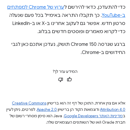
כדי להתעדכן, כדאי להירשם ל
ערוץ של Chrome למפתחים
ב-YouTube
. כך תקבלו התראה באימייל בכל פעם שנעלה
סרטון חדש. אפשר גם לעקוב אחרינו ב-X או ב-LinkedIn
כדי לקרוא מאמרים ופוסטים חדשים בבלוג.
ברגע שגרסה Chrome 150 תושק, נעדכן אתכם כאן לגבי
החידושים ב-Chrome.
המידע עזר לך?
אלא אם צוין אחרת, התוכן של דף זה הוא ברישיון
Creative Commons
Attribution 4.0
ודוגמאות הקוד הן ברישיון
Apache 2.0
. לפרטים, ניתן לעיין
ב
מדיניות האתר Google Developers‏
.‏ Java הוא סימן מסחרי רשום של
חברת Oracle ו/או של השותפים העצמאיים שלה.