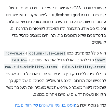
קישוטי רווח ב-CSS מאפשרים לעצב רווחים בפריסות של
קונטיינרים כמו grid ו-flexbox, וכך ליצור עקביות ואפשרויות
עיצוב חדשות שבעבר דרשו פתרונות מורכבים של גבולות
ורכיבי פסאודו. התכונה הזו תואמת לשיפורים הדרגתיים.
בדפדפנים שלא תומכים בה, הרווחים מוצגים כרגיל בלי
קישוטים.
הוא כולל מאפיינים כמו
column-rule-inset
ו-
row-rule-
inset
כדי להקטין או להגדיל את הקישוטים, ו-
column-
rule-visibility-items
ו-
row-rule-visibility-items
כדי להציג כללים רק בין פריטים סמוכים או בכל רווח. אפשר
להנפיש את הרוחב, הצבע והשוליים הפנימיים של הקו, כך
שתוכלו ליצור מעבר כשהמשתמש מעביר את העכבר מעל
הקו או כשמתרחשים שינויים אחרים במצב.
מידע נוסף זמין ב
פוסט בנושא קישוטים של רווחים בין