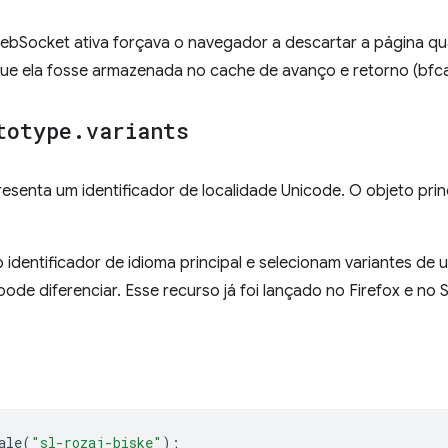
ebSocket ativa forçava o navegador a descartar a página q
que ela fosse armazenada no cache de avanço e retorno (bfc
totype
.
variants
esenta um identificador de localidade Unicode. O objeto princ
 identificador de idioma principal e selecionam variantes de 
 pode diferenciar. Esse recurso já foi lançado no Firefox e no 
ale
(
"sl-rozaj-biske"
);