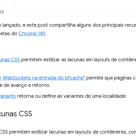
26
lançado, e este post compartilha alguns dos principais recur
letas do
Chrome 149
.
cunas CSS
permitem estilizar as lacunas em layouts de contêi
r WebSockets na entrada do bfcache"
permite que páginas
e de avanço e retorno.
variants
retorna ou define as variantes de uma localidade.
cunas CSS
SS permitem estilizar lacunas em layouts de contêineres, co