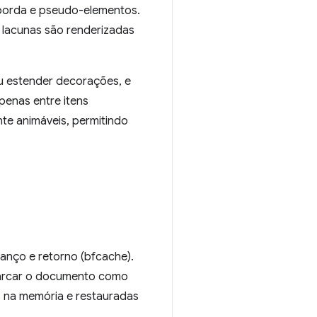
 borda e pseudo-elementos.
 lacunas são renderizadas
u estender decorações, e
penas entre itens
nte animáveis, permitindo
nço e retorno (bfcache).
arcar o documento como
 na memória e restauradas