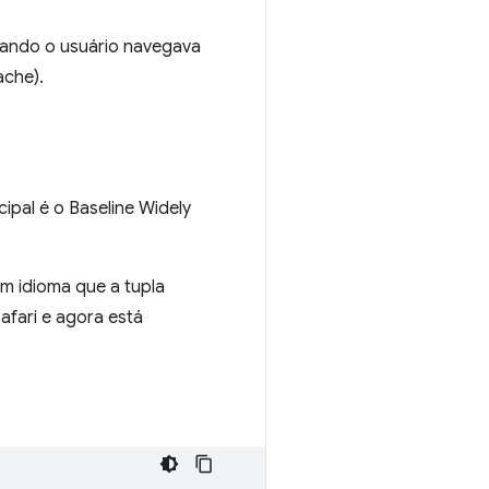
uando o usuário navegava
ache).
ipal é o Baseline Widely
um idioma que a tupla
Safari e agora está