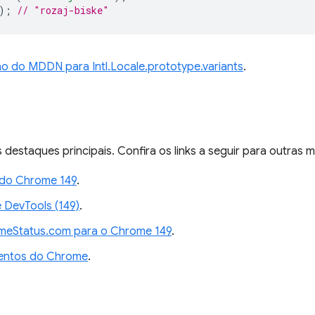
);
// "rozaj-biske"
 do MDDN para Intl.Locale.prototype.variants
.
 destaques principais. Confira os links a seguir para outras
 do Chrome 149
.
DevTools (149)
.
meStatus.com para o Chrome 149
.
mentos do Chrome
.