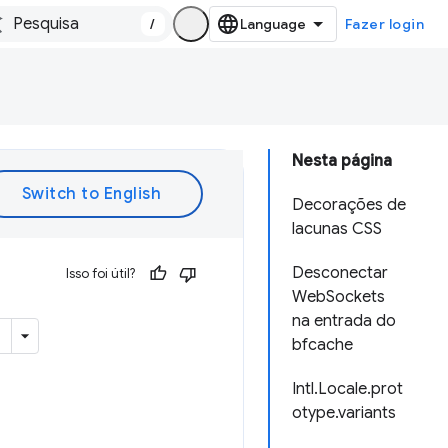
/
Fazer login
Nesta página
Decorações de
lacunas CSS
Desconectar
Isso foi útil?
WebSockets
na entrada do
bfcache
Intl.Locale.prot
otype.variants