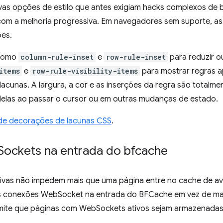
vas opções de estilo que antes exigiam hacks complexos de
com a melhoria progressiva. Em navegadores sem suporte, as
es.
 como
column-rule-inset
e
row-rule-inset
para reduzir o
items
e
row-rule-visibility-items
para mostrar regras a
acunas. A largura, a cor e as inserções da regra são totalme
delas ao passar o cursor ou em outras mudanças de estado.
 de decorações de lacunas CSS
.
Sockets na entrada do bfcache
vas não impedem mais que uma página entre no cache de ava
as conexões WebSocket na entrada do BFCache em vez de m
ermite que páginas com WebSockets ativos sejam armazenadas