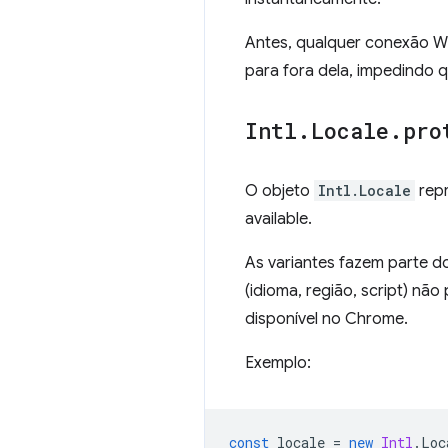
Antes, qualquer conexão W
para fora dela, impedindo 
Intl
.
Locale
.
pro
O objeto
Intl.Locale
repr
available.
As variantes fazem parte do
(idioma, região, script) não
disponível no Chrome.
Exemplo:
const
locale
=
new
Intl
.
Loc