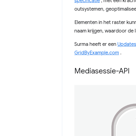
specificatie
, met een krach
outsystemen, geoptimalisee
Elementen in het raster ku
naam krijgen, waardoor de l
Surma heeft er een
Updates
GridByExample.com
.
Mediasessie-API