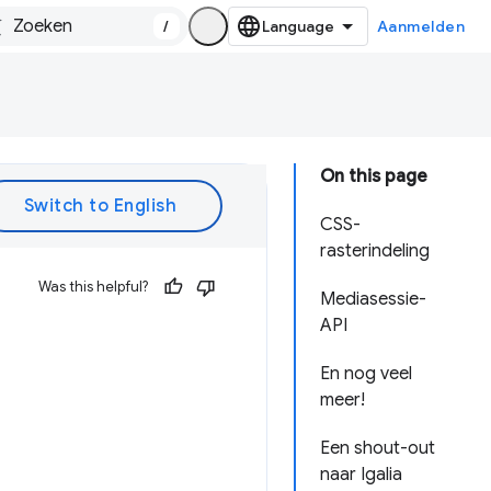
/
Aanmelden
On this page
CSS-
rasterindeling
Was this helpful?
Mediasessie-
API
En nog veel
meer!
Een shout-out
naar Igalia