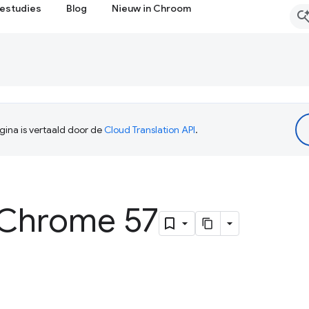
estudies
Blog
Nieuw in Chroom
ina is vertaald door de
Cloud Translation API
.
 Chrome 57