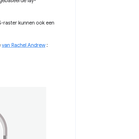
rgebaseerde lay-
S-raster kunnen ook een
e
van Rachel Andrew
: