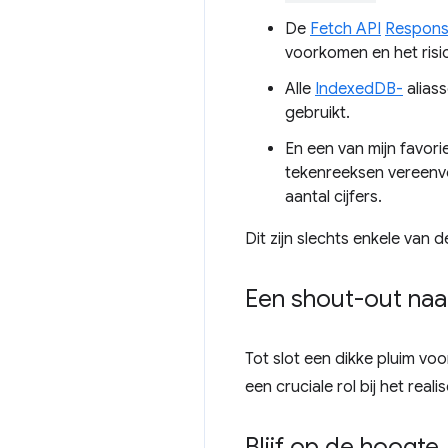
De
Fetch API
Respons
voorkomen en het risic
Alle
IndexedDB-
alias
gebruikt.
En een van mijn favo
tekenreeksen vereenvou
aantal cijfers.
Dit zijn slechts enkele van 
Een shout-out naar
Tot slot een dikke pluim vo
een cruciale rol bij het rea
Blijf op de hoogte