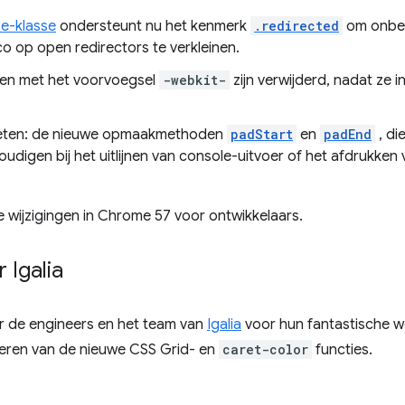
e-klasse
ondersteunt nu het kenmerk
.redirected
om onbet
o op open redirectors te verkleinen.
sen met het voorvoegsel
-webkit-
zijn verwijderd, nadat ze 
rieten: de nieuwe opmaakmethoden
padStart
en
padEnd
, di
digen bij het uitlijnen van console-uitvoer of het afdrukken 
de wijzigingen in Chrome 57 voor ontwikkelaars.
 Igalia
or de engineers en het team van
Igalia
voor hun fantastische we
liseren van de nieuwe CSS Grid- en
caret-color
functies.