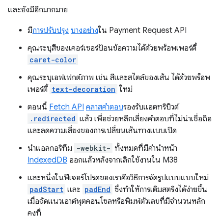
และยังมีอีกมากมาย
มี
การปรับปรุง
บางอย่าง
ใน Payment Request API
คุณระบุสีของเคอร์เซอร์ป้อนข้อความได้ด้วยพร็อพเพอร์ตี้
caret-color
คุณระบุเอฟเฟกต์ภาพ เช่น สีและสไตล์ของเส้น ได้ด้วยพร็อพ
เพอร์ตี้
text-decoration
ใหม่
ตอนนี้
Fetch API
คลาสคำตอบ
รองรับแอตทริบิวต์
.redirected
แล้ว เพื่อช่วยหลีกเลี่ยงคำตอบที่ไม่น่าเชื่อถือ
และลดความเสี่ยงของการเปลี่ยนเส้นทางแบบเปิด
นําแอลกอริทึม
-webkit-
ทั้งหมดที่มีคำนำหน้า
IndexedDB
ออกแล้วหลังจากเลิกใช้งานใน M38
และหนึ่งในฟีเจอร์โปรดของเราคือวิธีการจัดรูปแบบแบบใหม่
padStart
และ
padEnd
ซึ่งทำให้การเติมสตริงได้ง่ายขึ้น
เมื่อจัดแนวเอาต์พุตคอนโซลหรือพิมพ์ตัวเลขที่มีจำนวนหลัก
คงที่