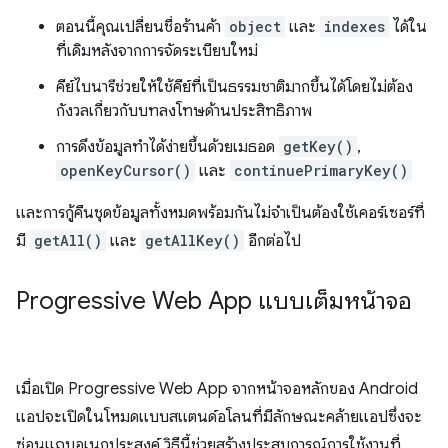
ตอนนี้คุณเปลี่ยนชื่อร้านค้า
object
และ
indexes
ได้ใน
ที่เดิมหลังจากการจัดระเบียบใหม่
คีย์ไบนารีช่วยให้ใช้คีย์ที่เป็นธรรมชาติมากขึ้นได้โดยไม่ต้อง
กังวลเกี่ยวกับบทลงโทษด้านประสิทธิภาพ
การดึงข้อมูลทำได้ง่ายขึ้นด้วยเมธอด
getKey()
,
openKeyCursor()
และ
continuePrimaryKey()
และการกู้คืนชุดข้อมูลทั้งหมดพร้อมกันไม่จำเป็นต้องใช้เคอร์เซอร์ที่
มี
getAll()
และ
getAllKey()
อีกต่อไป
Progressive Web App แบบเต็มหน้าจอ
เมื่อเปิด Progressive Web App จากหน้าจอหลักของ Android
แอปจะเปิดในโหมดแบบสแตนด์อโลนที่มีลักษณะคล้ายแอปซึ่งจะ
ซ่อนแถบอเนกประสงค์ วิธีนี้ช่วยสร้างประสบการณ์การใช้งานที่