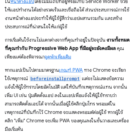
ใน
หน้าต่างแอป
โดยไม่มีแถบที่อยู่หรือแท็บ Service Worker ช่วย
ให้แอปทำงานได้อย่างรวดเร็วและเชื่อถือได้ ส่วนประสบการณ์การใช้
งานหน้าต่างแอปจะทำให้ผู้ใช้รู้สึกว่าแอปผสานรวมกัน และสร้าง
ประสบการณ์ที่น่าสนใจให้แก่ผู้ใช้
การเริ่มต้นใช้งานไม่แตกต่างจากที่คุณทําอยู่ในปัจจุบัน
งานทั้งหมด
ที่คุณทํากับ Progressive Web App ที่มีอยู่จะยังคงมีผล
คุณ
เพียงแค่ต้องพิจารณา
จุดพักเพิ่มเติม
หากแอปเป็นไปตามมาตรฐาน
เกณฑ์ PWA
ทาง Chrome จะเรียก
ใช้เหตุการณ์
beforeinstallprompt
แต่จะไม่แสดงข้อความ
แจ้งให้ผู้ใช้ทราบโดยอัตโนมัติ แต่ให้บันทึกเหตุการณ์แทน จากนั้น
เพิ่ม UI เช่น ปุ่มติดตั้งแอป ลงในแอปเพื่อแจ้งให้ผู้ใช้ทราบว่า
สามารถติดตั้งแอปได้ จากนั้นเมื่อผู้ใช้คลิกปุ่มโทร พรอมต์ใน
เหตุการณ์ที่บันทึกไว้ Chrome จะแสดงพรอมต์ต่อผู้ใช้ หากผู้ใช้
คลิก "เพิ่ม" Chrome จะเพิ่ม PWA ของคุณลงในชั้นวางและเครื่อง
มือเริ่มต้น