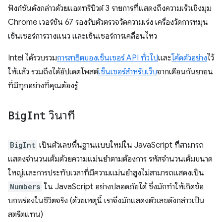
ฟังก์ชันดังกล่าวด้วยแอตทริบิวต์ 3 รายการที่แสดงถึงความเร็วเชิงมุม
Chrome เวอร์ชัน 67 รองรับตัวตรวจวัดความเร่ง เครื่องวัดการหมุน
เซ็นเซอร์การวางแนว และเซ็นเซอร์การเคลื่อนไหว
Intel ได้รวบรวม
การสาธิตของเซ็นเซอร์ API ทั่วไป
และ
โค้ดตัวอย่าง
ไว้
ให้แล้ว รวมถึงได้อัปเดตโพสต์
เซ็นเซอร์สำหรับเว็บ
จากเดือนกันยายน
ที่มีทุกอย่างที่คุณต้องรู้
Big
Int
วินาที
BigInt
เป็นตัวเลขพื้นฐานแบบใหม่ใน JavaScript ที่สามารถ
แสดงจำนวนเต็มด้วยความแม่นยำตามต้องการ รหัสจำนวนเต็มขนาด
ใหญ่และการประทับเวลาที่มีความแม่นยำสูงไม่สามารถแสดงเป็น
Numbers
ใน JavaScript อย่างปลอดภัยได้ ซึ่งมักทำให้เกิดข้อ
บกพร่องในชีวิตจริง (ด้วยเหตุนี้ เราจึงมักแสดงตัวเลขดังกล่าวเป็น
สตรีตแทน)