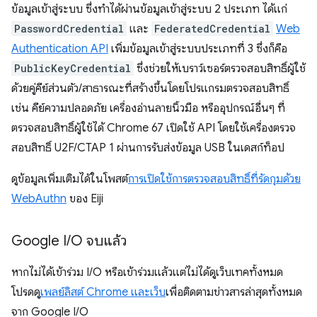
ข้อมูลเข้าสู่ระบบ ซึ่งทำได้ผ่านข้อมูลเข้าสู่ระบบ 2 ประเภท ได้แก่
PasswordCredential
และ
FederatedCredential
Web
Authentication API
เพิ่มข้อมูลเข้าสู่ระบบประเภทที่ 3 ซึ่งก็คือ
PublicKeyCredential
ซึ่งช่วยให้เบราว์เซอร์ตรวจสอบสิทธิ์ผู้ใช้
ด้วยคู่คีย์ส่วนตัว/สาธารณะที่สร้างขึ้นโดยโปรแกรมตรวจสอบสิทธิ์
เช่น คีย์ความปลอดภัย เครื่องอ่านลายนิ้วมือ หรืออุปกรณ์อื่นๆ ที่
ตรวจสอบสิทธิ์ผู้ใช้ได้ Chrome 67 เปิดใช้ API โดยใช้เครื่องตรวจ
สอบสิทธิ์ U2F/CTAP 1 ผ่านการรับส่งข้อมูล USB ในเดสก์ท็อป
ดูข้อมูลเพิ่มเติมได้ในโพสต์
การเปิดใช้การตรวจสอบสิทธิ์ที่รัดกุมด้วย
WebAuthn
ของ Eiji
Google I
/
O จบแล้ว
หากไม่ได้เข้าร่วม I/O หรือเข้าร่วมแล้วแต่ไม่ได้ดูเว็บเทคทั้งหมด
โปรดดู
เพลย์ลิสต์ Chrome และเว็บ
เพื่อติดตามข่าวสารล่าสุดทั้งหมด
จาก Google I/O