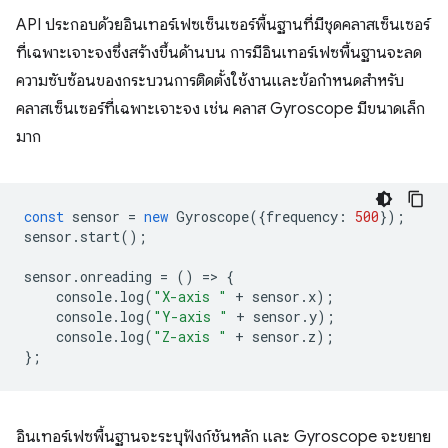
API ประกอบด้วยอินเทอร์เฟซเซ็นเซอร์พื้นฐานที่มีชุดคลาสเซ็นเซอร์
ที่เฉพาะเจาะจงซึ่งสร้างขึ้นด้านบน การมีอินเทอร์เฟซพื้นฐานจะลด
ความซับซ้อนของกระบวนการติดตั้งใช้งานและข้อกําหนดสำหรับ
คลาสเซ็นเซอร์ที่เฉพาะเจาะจง เช่น คลาส Gyroscope มีขนาดเล็ก
มาก
const
sensor
=
new
Gyroscope
({
frequency
:
500
});
sensor
.
start
();
sensor
.
onreading
=
()
=
>
{
console
.
log
(
"X-axis "
+
sensor
.
x
);
console
.
log
(
"Y-axis "
+
sensor
.
y
);
console
.
log
(
"Z-axis "
+
sensor
.
z
);
};
อินเทอร์เฟซพื้นฐานจะระบุฟังก์ชันหลัก และ Gyroscope จะขยาย