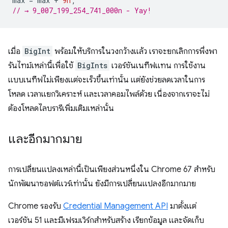
max
=
max
+
9n
;
// → 9_007_199_254_741_000n - Yay!
เมื่อ
BigInt
พร้อมให้บริการในวงกว้างแล้ว เราจะยกเลิกการพึ่งพา
รันไทม์เหล่านี้เพื่อใช้
BigInts
เวอร์ชันเนทีฟแทน การใช้งาน
แบบเนทีฟไม่เพียงแต่จะเร็วขึ้นเท่านั้น แต่ยังช่วยลดเวลาในการ
โหลด เวลาแยกวิเคราะห์ และเวลาคอมไพล์ด้วย เนื่องจากเราจะไม่
ต้องโหลดไลบรารีเพิ่มเติมเหล่านั้น
และอีกมากมาย
การเปลี่ยนแปลงเหล่านี้เป็นเพียงส่วนหนึ่งใน Chrome 67 สำหรับ
นักพัฒนาซอฟต์แวร์เท่านั้น ยังมีการเปลี่ยนแปลงอีกมากมาย
Chrome รองรับ
Credential Management API
มาตั้งแต่
เวอร์ชัน 51 และมีเฟรมเวิร์กสำหรับสร้าง เรียกข้อมูล และจัดเก็บ